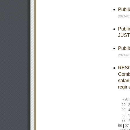
Publi
2021-01
Publi
JUST
Publi
2021-01
RESOL
Comis
salar
regir 
« Ant
20
|
39
|
58
|
77
|
96
|
97