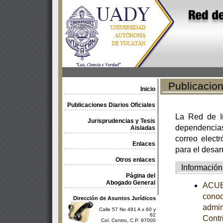
Publicacione
Inicio
Publicaciones Diarios Oficiales
La Red de In
Jurisprudencias y Tesis
dependencia
Aisladas
correo electr
Enlaces
para el desar
Otros enlaces
Información
Página del
Abogado General
ACUER
conoc
Dirección de Asuntos Jurídicos
admin
Calle 57 No 491 A x 60 y
62
Contr
Col. Centro, C.P. 97000