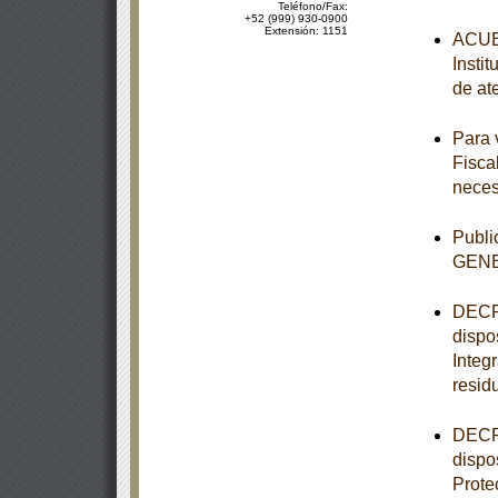
Teléfono/Fax:
+52 (999) 930-0900
Extensión: 1151
ACUER
Insti
de at
Para 
Fisca
neces
Publ
GEN
DECRE
dispo
Integ
resid
DECRE
dispo
Prote