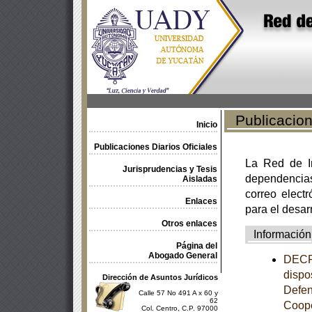
Publicacione
Inicio
Publicaciones Diarios Oficiales
La Red de In
Jurisprudencias y Tesis
dependencia
Aisladas
correo electr
Enlaces
para el desar
Otros enlaces
Información
Página del
Abogado General
DECRE
dispo
Dirección de Asuntos Jurídicos
Defen
Calle 57 No 491 A x 60 y
62
Coope
Col. Centro, C.P. 97000