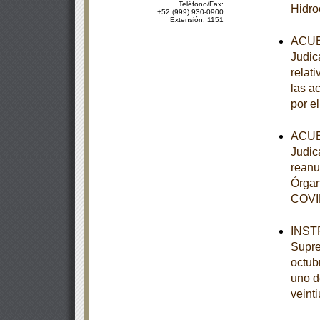
Teléfono/Fax:
Hidro
+52 (999) 930-0900
Extensión: 1151
ACUER
Judic
relati
las a
por el
ACUER
Judica
reanu
Órgan
COVID
INSTR
Supre
octubr
uno d
veinti