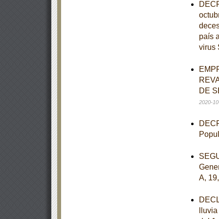
DECRE
octub
deces
país 
viru
EMPR
REVA
DE S
2020-10
DECRE
Popul
SEGUN
Gener
A, 19
DECLA
lluvi