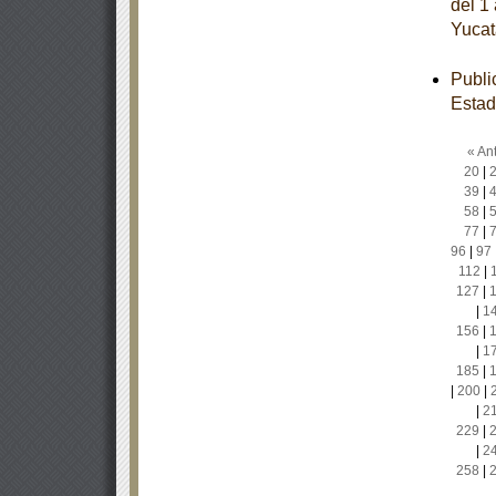
del 1
Yucat
Publi
Estad
« Ant
20
|
39
|
58
|
77
|
96
|
97
112
|
127
|
|
1
156
|
|
1
185
|
|
200
|
|
2
229
|
|
2
258
|