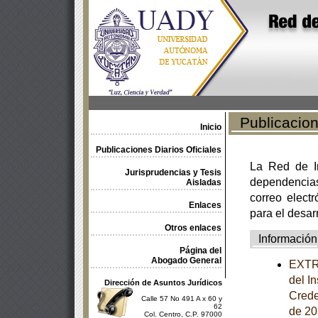
Publicacione
Inicio
Publicaciones Diarios Oficiales
La Red de In
Jurisprudencias y Tesis
dependencia
Aisladas
correo electr
Enlaces
para el desar
Otros enlaces
Información
Página del
Abogado General
EXTRA
del I
Dirección de Asuntos Jurídicos
Crede
Calle 57 No 491 A x 60 y
62
de 20
Col. Centro, C.P. 97000