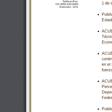
Teléfono/Fax:
1 de 
+52 (999) 930-0900
Extensión: 1151
Publi
Estad
ACUER
Técni
Econ
ACUER
conti
en el
fuerz
ACUER
Perce
Depen
Feder
Publi