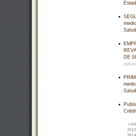
Estad
SEGUN
medic
Salu
EMPR
REVA
DE S
2020-05
PRIME
medic
Salu
Publi
Crédi
« Ant
20
|
39
|