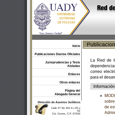
Publicacione
Inicio
Publicaciones Diarios Oficiales
La Red de In
Jurisprudencias y Tesis
dependencia
Aisladas
correo electr
Enlaces
para el desar
Otros enlaces
Información
Página del
Abogado General
MODIF
sobre
Dirección de Asuntos Jurídicos
de es
Calle 57 No 491 A x 60 y
62
Admin
Col. Centro, C.P. 97000