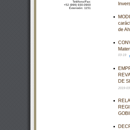
Teléfono/Fax:
Inver
+52 (999) 930-0900
Extensión: 1151
MODIF
carác
de Ah
CONVO
Mater
03-19
EMPR
REVA
DE S
2019-03
RELA
REGI
GOBI
DECRE