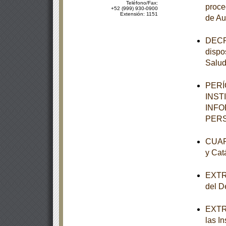
Teléfono/Fax:
proce
+52 (999) 930-0900
Extensión: 1151
de Au
DECRE
dispo
Salu
PERÍ
INST
INFO
PERS
CUART
y Cat
EXTRA
del De
EXTRA
las I