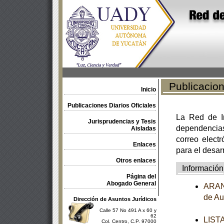
Publicacione
Inicio
Publicaciones Diarios Oficiales
La Red de In
Jurisprudencias y Tesis
dependencia
Aisladas
correo electr
Enlaces
para el desar
Otros enlaces
Información
Página del
Abogado General
ARANC
de Au
Dirección de Asuntos Jurídicos
Calle 57 No 491 A x 60 y
62
LISTA
Col. Centro, C.P. 97000