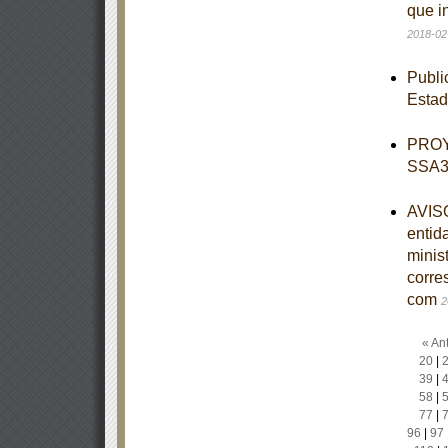
que i
2018-02
Publi
Esta
PROY
SSA3-
AVISO
entid
minist
corre
com
2
« Ant
20
|
39
|
58
|
77
|
96
|
97