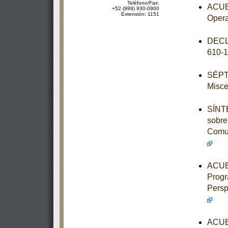
Teléfono/Fax:
ACUER
+52 (999) 930-0900
Extensión: 1151
Opera
DECL
610-
SÉPTI
Misce
SÍNTE
sobre
Comun
ACUER
Progr
Persp
ACUER