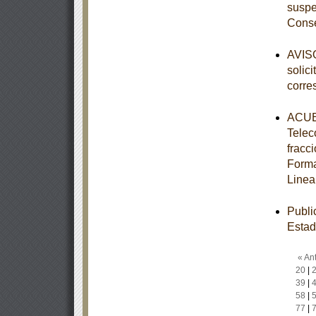
suspe
Conse
AVISO
solic
corre
ACUER
Telec
fracc
Forma
Linea
Publi
Estad
« Ant
20
|
39
|
58
|
77
|