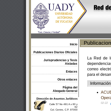
Publicacione
Inicio
Publicaciones Diarios Oficiales
La Red de In
Jurisprudencias y Tesis
dependencia
Aisladas
correo electr
Enlaces
para el desar
Otros enlaces
Información
Página del
Abogado General
ACUER
Opera
Dirección de Asuntos Jurídicos
02-22
Calle 57 No 491 A x 60 y
62
Col. Centro, C.P. 97000