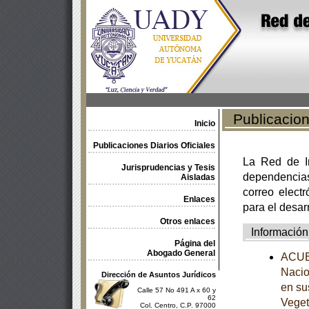
Publicacione
Inicio
Publicaciones Diarios Oficiales
La Red de In
Jurisprudencias y Tesis
dependencia
Aisladas
correo electr
Enlaces
para el desar
Otros enlaces
Información
Página del
Abogado General
ACUER
Nacio
Dirección de Asuntos Jurídicos
en su
Calle 57 No 491 A x 60 y
62
Veget
Col. Centro, C.P. 97000