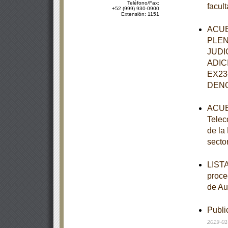
Teléfono/Fax:
facul
+52 (999) 930-0900
Extensión: 1151
ACUE
PLEN
JUDI
ADIC
EX23
DENO
ACUER
Telec
de la
secto
LISTA
proce
de Au
Publi
2019-01