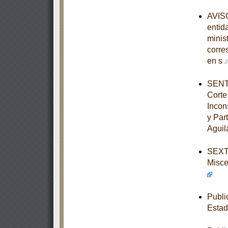
AVISO
entid
minist
corre
en s
2
SENTE
Corte
Incon
y Par
Aguil
SEXTA
Misce
Publi
Estad