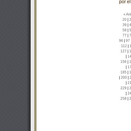
por e
« Ant
20
|
39
|
58
|
77
|
96
|
97
112
|
127
|
|
1
156
|
|
1
185
|
|
200
|
|
2
229
|
|
2
258
|