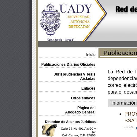
Publicacione
Inicio
Publicaciones Diarios Oficiales
La Red de In
Jurisprudencias y Tesis
dependencia
Aisladas
correo electr
Enlaces
para el desar
Otros enlaces
Información
Página del
Abogado General
PROY
SSA1-
Dirección de Asuntos Jurídicos
09-09
Calle 57 No 491 A x 60 y
62
Col. Centro, C.P. 97000