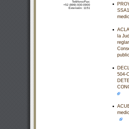
Teléfono/Fax:
PROY
+52 (999) 930-0900
Extensión: 1151
SSA1-
medi
ACLAR
la Ju
regla
Consej
publi
DECL
504-
DETE
CONC
ACUER
medic