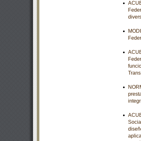
ACUER
Feder
diver
MODIF
Feder
ACUER
Federa
funci
Trans
NORMA
prest
integ
ACUER
Socia
diseñ
aplic