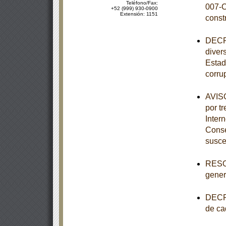
Teléfono/Fax:
007-C
+52 (999) 930-0900
Extensión: 1151
const
DECRE
diver
Estad
corru
AVISO
por tr
Inter
Conse
susce
RESOL
genera
DECRE
de ca