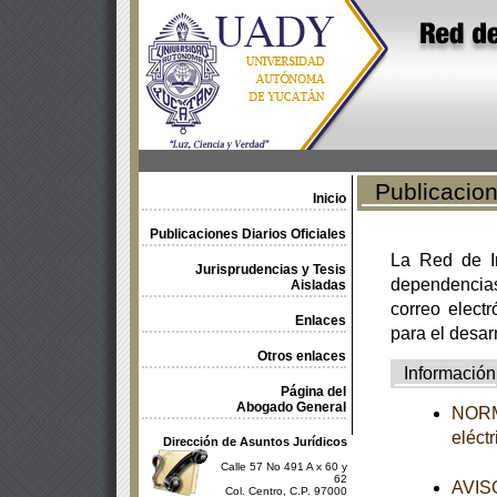
Publicacione
Inicio
Publicaciones Diarios Oficiales
La Red de In
Jurisprudencias y Tesis
dependencia
Aisladas
correo electr
Enlaces
para el desar
Otros enlaces
Información
Página del
Abogado General
NORMA
eléct
Dirección de Asuntos Jurídicos
Calle 57 No 491 A x 60 y
62
AVISO
Col. Centro, C.P. 97000