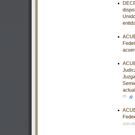
DECRE
dispo
Unido
entid
ACUER
Feder
acuer
ACUER
Judic
Juzga
Semie
actua
25
ACUER
Feder
2015-05