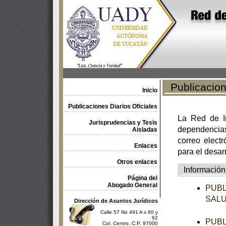
Publicacione
Inicio
Publicaciones Diarios Oficiales
La Red de In
Jurisprudencias y Tesis
dependencia
Aisladas
correo electr
Enlaces
para el desar
Otros enlaces
Información
Página del
Abogado General
PUBL
SAL
Dirección de Asuntos Jurídicos
Calle 57 No 491 A x 60 y
62
PUBL
Col. Centro, C.P. 97000