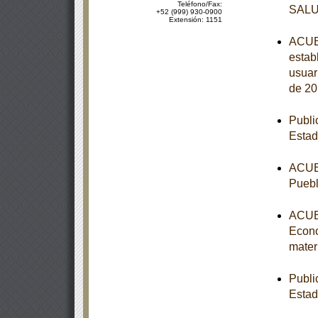
Teléfono/Fax:
SAL
+52 (999) 930-0900
Extensión: 1151
ACUER
estab
usuar
de 20
Publi
Estad
ACUER
Puebl
ACUER
Econo
mater
Publi
Esta