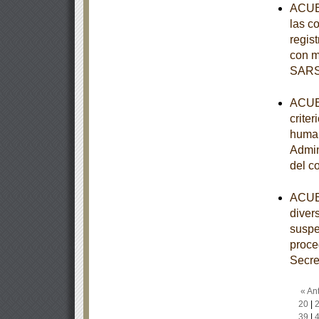
ACUER
las c
regist
con m
SARS
ACUER
criter
human
Admin
del c
ACUER
diver
suspe
proce
Secre
« Ant
20
|
39
|