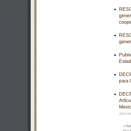
RESOL
gener
coope
RESOL
genera
Publi
Estad
DECRE
para 
DECRE
Artíc
Mexic
2019-09
« Ant