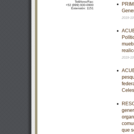
Teléfono/Fax:
PRIME
+52 (999) 930-0900
Extensión: 1151
Gener
2019-10
ACUER
Polít
muebl
reali
2019-10
ACUER
pesqu
feder
Celes
RESOL
gener
organ
comun
que s