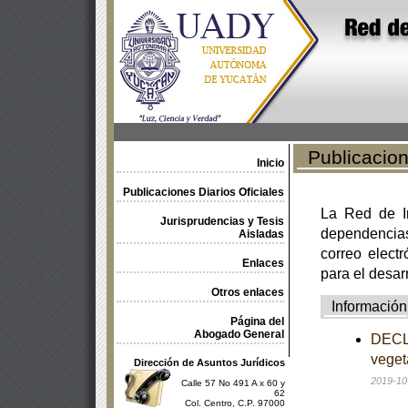
Publicacione
Inicio
Publicaciones Diarios Oficiales
La Red de In
Jurisprudencias y Tesis
dependencia
Aisladas
correo electr
Enlaces
para el desar
Otros enlaces
Información
Página del
Abogado General
DECLA
veget
Dirección de Asuntos Jurídicos
2019-10
Calle 57 No 491 A x 60 y
62
Col. Centro, C.P. 97000