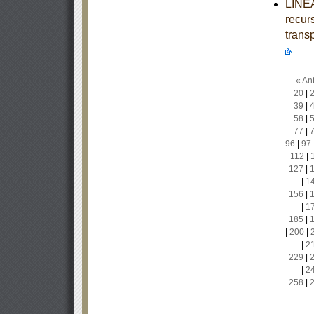
LINEA
recur
trans
« Ant
20
|
39
|
58
|
77
|
96
|
97
112
|
127
|
|
1
156
|
|
1
185
|
|
200
|
|
2
229
|
|
2
258
|