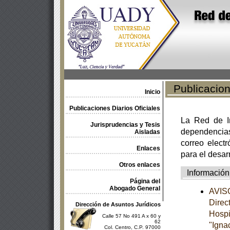
Publicacione
Inicio
Publicaciones Diarios Oficiales
La Red de In
Jurisprudencias y Tesis
dependencia
Aisladas
correo electr
Enlaces
para el desar
Otros enlaces
Información
Página del
Abogado General
AVISO
Direc
Dirección de Asuntos Jurídicos
Hospi
Calle 57 No 491 A x 60 y
62
"Ignac
Col. Centro, C.P. 97000