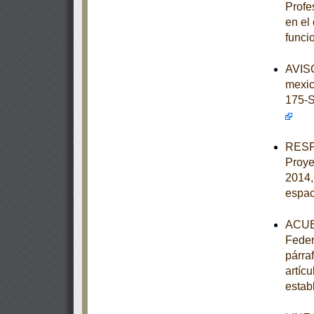
Profe
en el
funci
AVISO
mexi
175-
RESPU
Proye
2014,
espac
ACUER
Feder
párraf
artíc
estab