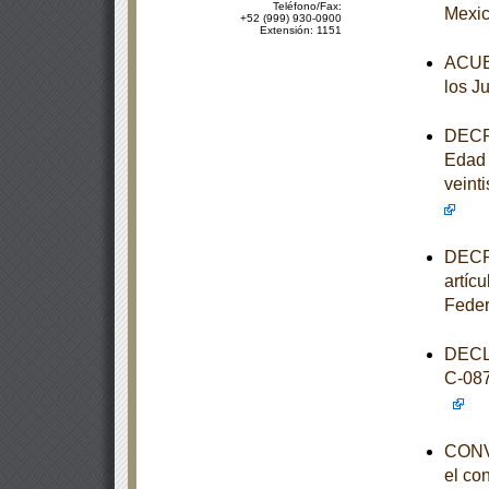
Teléfono/Fax:
Mexic
+52 (999) 930-0900
Extensión: 1151
ACUER
los J
DECRE
Edad 
veinti
DECRE
artíc
Feder
DECL
C-08
CONVO
el co