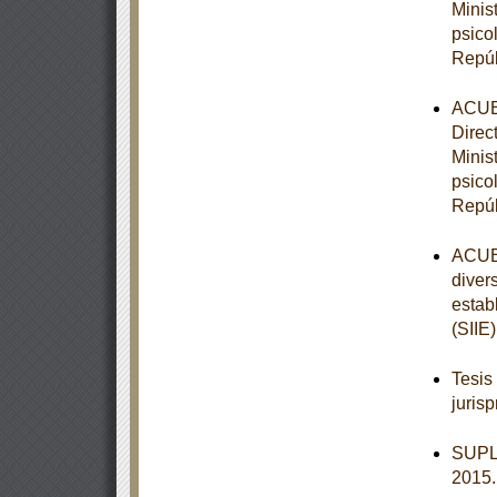
Minis
psico
Repúb
ACUER
Direc
Minis
psico
Repúb
ACUER
diver
estab
(SIIE)
Tesis
juris
SUPL
2015