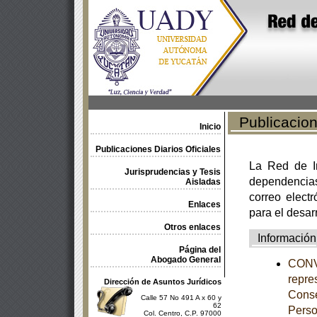
Publicacione
Inicio
Publicaciones Diarios Oficiales
La Red de In
Jurisprudencias y Tesis
dependencia
Aisladas
correo electr
Enlaces
para el desar
Otros enlaces
Información
Página del
Abogado General
CONVO
repres
Dirección de Asuntos Jurídicos
Conse
Calle 57 No 491 A x 60 y
62
Perso
Col. Centro, C.P. 97000