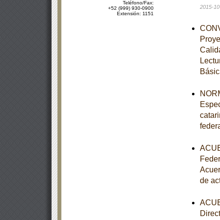
Teléfono/Fax:
2015-10
+52 (999) 930-0900
Extensión: 1151
CONVE
Proye
Calid
Lectu
Básic
NORM
Espec
catar
feder
ACUER
Feder
Acuer
de ac
ACUER
Direc