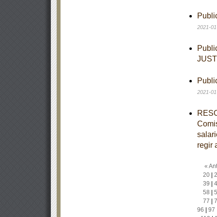
Publi
2021-01
Publi
JUST
Publi
2021-01
RESOL
Comis
salar
regir 
« Ant
20
|
39
|
58
|
77
|
96
|
97