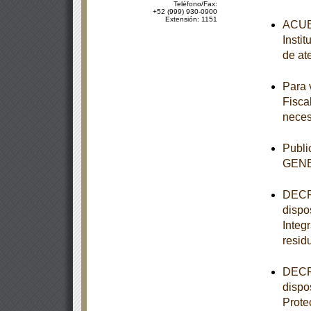
Teléfono/Fax:
+52 (999) 930-0900
Extensión: 1151
ACUER
Insti
de at
Para 
Fisca
neces
Publ
GEN
DECRE
dispo
Integ
resid
DECRE
dispo
Prote