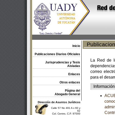
Publicacione
Inicio
Publicaciones Diarios Oficiales
La Red de In
Jurisprudencias y Tesis
dependencia
Aisladas
correo electr
Enlaces
para el desar
Otros enlaces
Información
Página del
Abogado General
ACUER
conoc
Dirección de Asuntos Jurídicos
admin
Calle 57 No 491 A x 60 y
62
Contr
Col. Centro, C.P. 97000