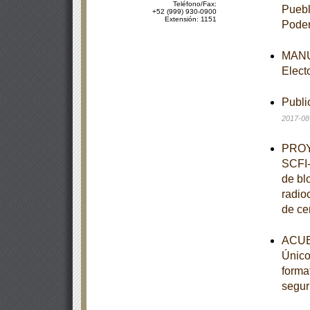
Teléfono/Fax:
Puebl
+52 (999) 930-0900
Extensión: 1151
Poder
MANUA
Elect
Publi
2017-08
PROY
SCFI-
de bl
radio
de ce
ACUE
Único,
forma
segur