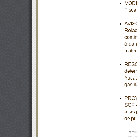
MODIF
Fisca
AVISO
Relac
conti
órgan
mater
RESOL
deter
Yucat
gas n
PROY
SCFI-
altas
de pr
« Ant