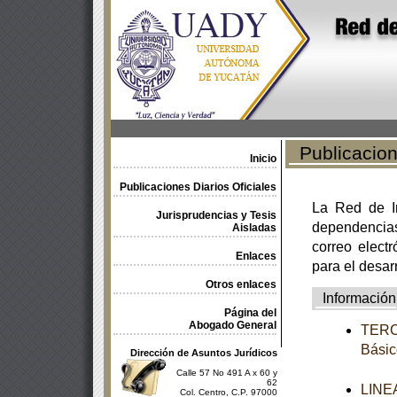
Publicacione
Inicio
Publicaciones Diarios Oficiales
La Red de In
Jurisprudencias y Tesis
dependencia
Aisladas
correo electr
Enlaces
para el desar
Otros enlaces
Información
Página del
Abogado General
TERCE
Básic
Dirección de Asuntos Jurídicos
Calle 57 No 491 A x 60 y
62
LINEA
Col. Centro, C.P. 97000