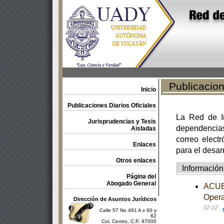
Publicacione
Inicio
Publicaciones Diarios Oficiales
La Red de In
Jurisprudencias y Tesis
dependencia
Aisladas
correo electr
Enlaces
para el desar
Otros enlaces
Información
Página del
Abogado General
ACUER
Opera
Dirección de Asuntos Jurídicos
02-22
Calle 57 No 491 A x 60 y
62
Col. Centro, C.P. 97000