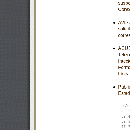
suspe
Conse
AVISO
solic
corre
ACUER
Telec
fracc
Forma
Linea
Publi
Estad
« Ant
20
|
39
|
58
|
77
|