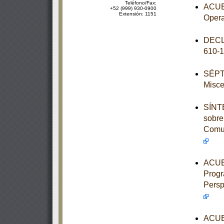
Teléfono/Fax:
ACUER
+52 (999) 930-0900
Extensión: 1151
Opera
DECL
610-
SÉPTI
Misce
SÍNTE
sobre
Comun
ACUER
Progr
Persp
ACUER