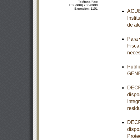
Teléfono/Fax:
+52 (999) 930-0900
Extensión: 1151
ACUER
Insti
de at
Para 
Fisca
neces
Publ
GEN
DECRE
dispo
Integ
resid
DECRE
dispo
Prote