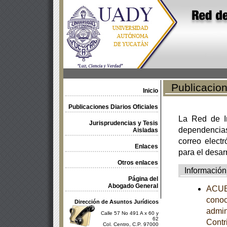
Publicacione
Inicio
Publicaciones Diarios Oficiales
La Red de In
Jurisprudencias y Tesis
dependencia
Aisladas
correo electr
Enlaces
para el desar
Otros enlaces
Información
Página del
Abogado General
ACUER
conoc
Dirección de Asuntos Jurídicos
admin
Calle 57 No 491 A x 60 y
62
Contr
Col. Centro, C.P. 97000