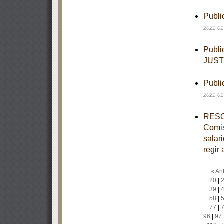
Publi
2021-01
Publi
JUST
Publi
2021-01
RESOL
Comis
salar
regir 
« Ant
20
|
39
|
58
|
77
|
96
|
97