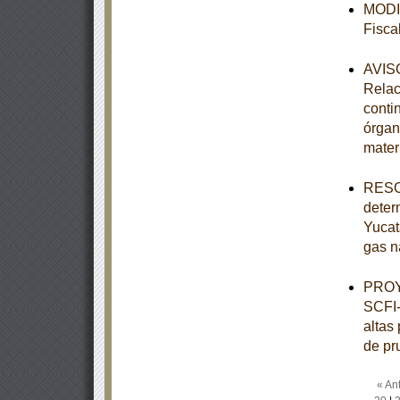
MODIF
Fisca
AVISO
Relac
conti
órgan
mater
RESOL
deter
Yucat
gas n
PROY
SCFI-
altas
de pr
« Ant