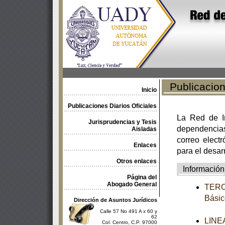
Publicacione
Inicio
Publicaciones Diarios Oficiales
La Red de In
Jurisprudencias y Tesis
dependencia
Aisladas
correo electr
Enlaces
para el desar
Otros enlaces
Información
Página del
Abogado General
TERCE
Básic
Dirección de Asuntos Jurídicos
Calle 57 No 491 A x 60 y
62
LINEA
Col. Centro, C.P. 97000