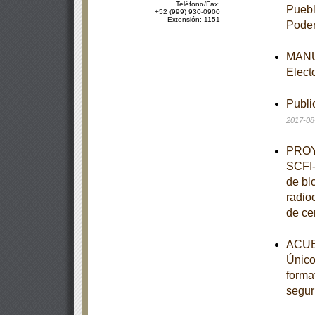
Teléfono/Fax:
Puebl
+52 (999) 930-0900
Extensión: 1151
Poder
MANUA
Elect
Publi
2017-08
PROY
SCFI-
de bl
radio
de ce
ACUE
Único,
forma
segur