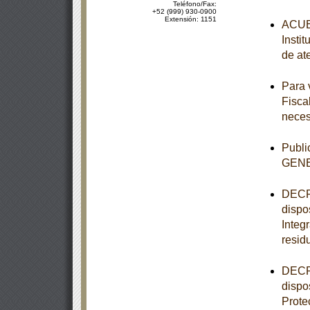
Teléfono/Fax:
+52 (999) 930-0900
Extensión: 1151
ACUER
Insti
de at
Para 
Fisca
neces
Publ
GEN
DECRE
dispo
Integ
resid
DECRE
dispo
Prote