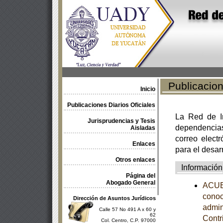
Publicacione
Inicio
Publicaciones Diarios Oficiales
La Red de In
Jurisprudencias y Tesis
dependencia
Aisladas
correo electr
Enlaces
para el desar
Otros enlaces
Información
Página del
Abogado General
ACUER
conoc
Dirección de Asuntos Jurídicos
admin
Calle 57 No 491 A x 60 y
62
Contr
Col. Centro, C.P. 97000