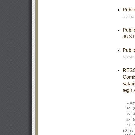
Publi
2021-01
Publi
JUST
Publi
2021-01
RESOL
Comis
salar
regir 
« Ant
20
|
39
|
58
|
77
|
96
|
97