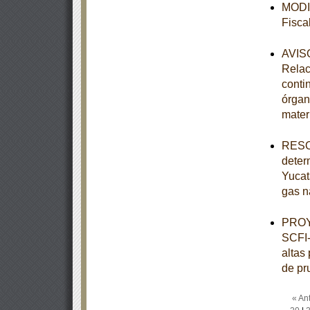
MODIF
Fisca
AVISO
Relac
conti
órgan
mater
RESOL
deter
Yucat
gas n
PROY
SCFI-
altas
de pr
« Ant