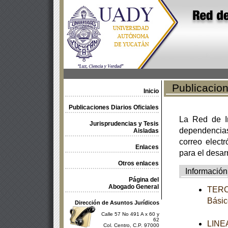
Publicacione
Inicio
Publicaciones Diarios Oficiales
La Red de In
Jurisprudencias y Tesis
dependencia
Aisladas
correo electr
Enlaces
para el desar
Otros enlaces
Información
Página del
Abogado General
TERCE
Básic
Dirección de Asuntos Jurídicos
Calle 57 No 491 A x 60 y
62
LINEA
Col. Centro, C.P. 97000