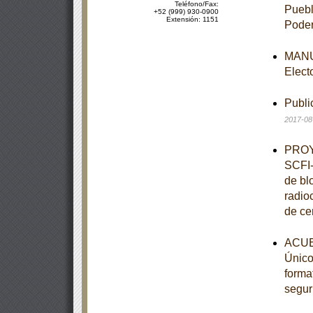
Teléfono/Fax:
Puebl
+52 (999) 930-0900
Extensión: 1151
Poder
MANUA
Elect
Publi
2017-08
PROY
SCFI-
de bl
radio
de ce
ACUE
Único,
forma
segur