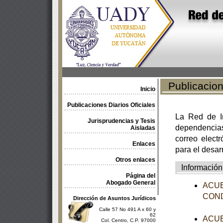
Publicacione
Inicio
Publicaciones Diarios Oficiales
La Red de In
Jurisprudencias y Tesis
dependencia
Aisladas
correo electr
Enlaces
para el desar
Otros enlaces
Información
Página del
Abogado General
ACUER
CONDU
Dirección de Asuntos Jurídicos
Calle 57 No 491 A x 60 y
62
ACUER
Col. Centro, C.P. 97000