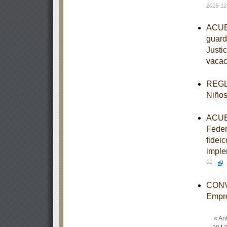
2015-12
ACUER
guardi
Justi
vacac
REGLA
Niños
ACUER
Feder
fidei
imple
01
CONVO
Empr
« Ant