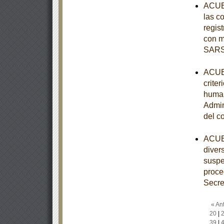
ACUER
las c
regist
con m
SARS
ACUER
criter
human
Admin
del c
ACUER
diver
suspe
proce
Secre
« Ant
20
|
39
|