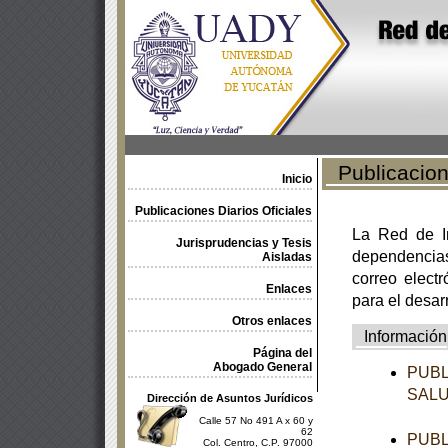
Publicacione
Inicio
Publicaciones Diarios Oficiales
La Red de In
Jurisprudencias y Tesis
dependencia
Aisladas
correo electr
Enlaces
para el desar
Otros enlaces
Información
Página del
Abogado General
PUBL
SAL
Dirección de Asuntos Jurídicos
Calle 57 No 491 A x 60 y
62
PUBL
Col. Centro, C.P. 97000