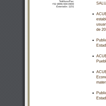
Teléfono/Fax:
SAL
+52 (999) 930-0900
Extensión: 1151
ACUER
estab
usuar
de 20
Publi
Estad
ACUER
Puebl
ACUER
Econo
mater
Publi
Esta