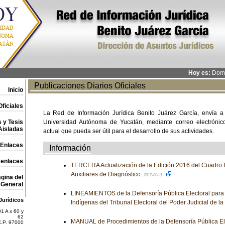
Hoy es:
Domi
Publicaciones Diarios Oficiales
Inicio
ficiales
La Red de Información Jurídica Benito Juárez García, envía a
 y Tesis
Universidad Autónoma de Yucatán, mediante correo electrónico,
Aisladas
actual que pueda ser útil para el desarrollo de sus actividades.
Enlaces
Información
 enlaces
TERCERA Actualización de la Edición 2016 del Cuadro 
Auxiliares de Diagnóstico.
2017-08-11
gina del
General
LINEAMIENTOS de la Defensoría Pública Electoral par
Jurídicos
Indígenas del Tribunal Electoral del Poder Judicial de l
1 A x 60 y
62
MANUAL de Procedimientos de la Defensoría Pública Ele
C.P. 97000