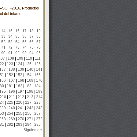
SCFI-2016, Productos
d del infante-
|
14
|
15
|
16
|
17
|
18
|
19
|
|
33
|
34
|
35
|
36
|
37
|
38
|
|
52
|
53
|
54
|
55
|
56
|
57
|
|
71
|
72
|
73
|
74
|
75
|
76
|
|
90
|
91
|
92
|
93
|
94
|
95
|
107
|
108
|
109
|
110
|
111
|
22
|
123
|
124
|
125
|
126
|
137
|
138
|
139
|
140
|
141
51
|
152
|
153
|
154
|
155
|
166
|
167
|
168
|
169
|
170
80
|
181
|
182
|
183
|
184
|
195
|
196
|
197
|
198
|
199
210
|
211
|
212
|
213
|
214
24
|
225
|
226
|
227
|
228
|
239
|
240
|
241
|
242
|
243
53
|
254
|
255
|
256
|
257
|
268
|
269
|
270
|
271
|
272
81
|
282
|
283
|
284
|
285
|
Siguiente »