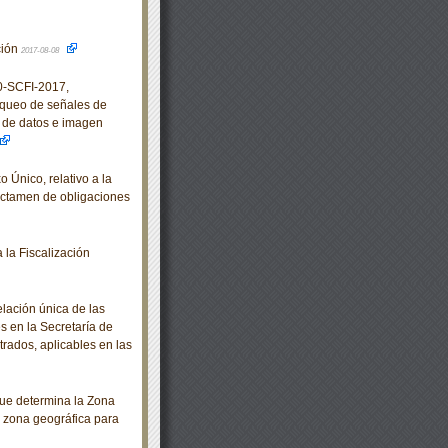
ción
2017-08-08
-SCFI-2017,
oqueo de señales de
n de datos e imagen
nico, relativo a la
dictamen de obligaciones
la Fiscalización
elación única de las
s en la Secretaría de
rados, aplicables en las
e determina la Zona
 zona geográfica para