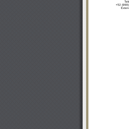
Tel
+52 (999)
Exten