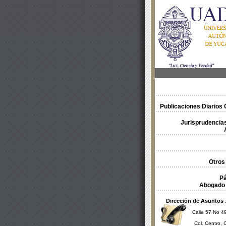
Publicaciones Diarios O
Jurisprudencias
Otros
Pá
Abogado 
Dirección de Asuntos 
Calle 57 No 49
Col. Centro, 