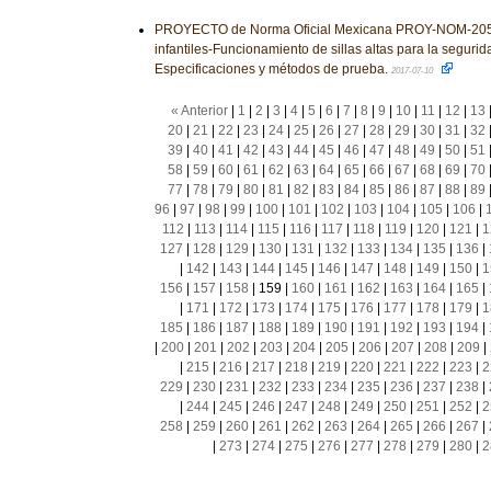
PROYECTO de Norma Oficial Mexicana PROY-NOM-205-
infantiles-Funcionamiento de sillas altas para la segurida
Especificaciones y métodos de prueba.
2017-07-10
« Anterior
|
1
|
2
|
3
|
4
|
5
|
6
|
7
|
8
|
9
|
10
|
11
|
12
|
13
20
|
21
|
22
|
23
|
24
|
25
|
26
|
27
|
28
|
29
|
30
|
31
|
32
39
|
40
|
41
|
42
|
43
|
44
|
45
|
46
|
47
|
48
|
49
|
50
|
51
58
|
59
|
60
|
61
|
62
|
63
|
64
|
65
|
66
|
67
|
68
|
69
|
70
77
|
78
|
79
|
80
|
81
|
82
|
83
|
84
|
85
|
86
|
87
|
88
|
89
96
|
97
|
98
|
99
|
100
|
101
|
102
|
103
|
104
|
105
|
106
|
112
|
113
|
114
|
115
|
116
|
117
|
118
|
119
|
120
|
121
|
1
127
|
128
|
129
|
130
|
131
|
132
|
133
|
134
|
135
|
136
|
|
142
|
143
|
144
|
145
|
146
|
147
|
148
|
149
|
150
|
1
156
|
157
|
158
|
159
|
160
|
161
|
162
|
163
|
164
|
165
|
|
171
|
172
|
173
|
174
|
175
|
176
|
177
|
178
|
179
|
1
185
|
186
|
187
|
188
|
189
|
190
|
191
|
192
|
193
|
194
|
|
200
|
201
|
202
|
203
|
204
|
205
|
206
|
207
|
208
|
209
|
|
215
|
216
|
217
|
218
|
219
|
220
|
221
|
222
|
223
|
2
229
|
230
|
231
|
232
|
233
|
234
|
235
|
236
|
237
|
238
|
|
244
|
245
|
246
|
247
|
248
|
249
|
250
|
251
|
252
|
2
258
|
259
|
260
|
261
|
262
|
263
|
264
|
265
|
266
|
267
|
|
273
|
274
|
275
|
276
|
277
|
278
|
279
|
280
|
2