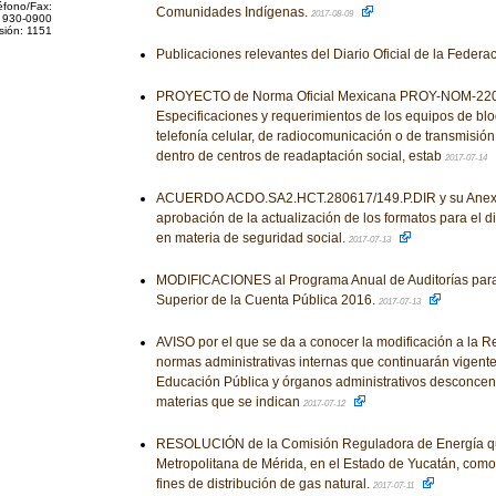
éfono/Fax:
Comunidades Indígenas.
2017-08-09
 930-0900
sión: 1151
Publicaciones relevantes del Diario Oficial de la Federa
PROYECTO de Norma Oficial Mexicana PROY-NOM-220
Especificaciones y requerimientos de los equipos de bl
telefonía celular, de radiocomunicación o de transmisió
dentro de centros de readaptación social, estab
2017-07-14
ACUERDO ACDO.SA2.HCT.280617/149.P.DIR y su Anexo Ú
aprobación de la actualización de los formatos para el 
en materia de seguridad social.
2017-07-13
MODIFICACIONES al Programa Anual de Auditorías para 
Superior de la Cuenta Pública 2016.
2017-07-13
AVISO por el que se da a conocer la modificación a la R
normas administrativas internas que continuarán vigente
Educación Pública y órganos administrativos desconcent
materias que se indican
2017-07-12
RESOLUCIÓN de la Comisión Reguladora de Energía qu
Metropolitana de Mérida, en el Estado de Yucatán, como
fines de distribución de gas natural.
2017-07-11