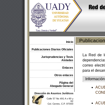
Publicacione
Inicio
Publicaciones Diarios Oficiales
La Red de In
Jurisprudencias y Tesis
dependencia
Aisladas
correo electr
Enlaces
para el desar
Otros enlaces
Información
Página del
Abogado General
ACUER
CONDU
Dirección de Asuntos Jurídicos
Calle 57 No 491 A x 60 y
62
ACUER
Col. Centro, C.P. 97000