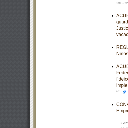
2015-12
ACUER
guardi
Justi
vacac
REGLA
Niños
ACUER
Feder
fidei
imple
01
CONVO
Empr
« Ant