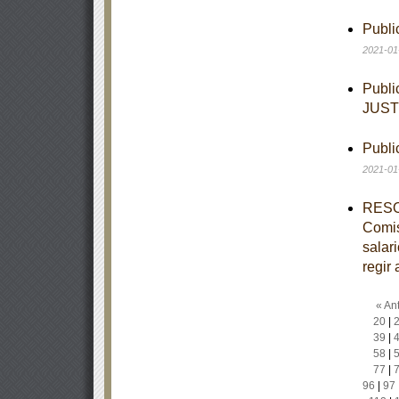
Publi
2021-01
Publi
JUST
Publi
2021-01
RESOL
Comis
salar
regir 
« Ant
20
|
39
|
58
|
77
|
96
|
97