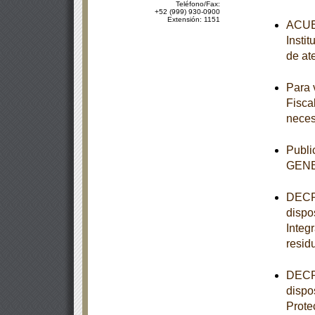
Teléfono/Fax:
+52 (999) 930-0900
Extensión: 1151
ACUER
Insti
de at
Para 
Fisca
neces
Publ
GEN
DECRE
dispo
Integ
resid
DECRE
dispo
Prote