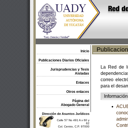
Publicacione
Inicio
Publicaciones Diarios Oficiales
La Red de In
Jurisprudencias y Tesis
dependencia
Aisladas
correo electr
Enlaces
para el desar
Otros enlaces
Información
Página del
Abogado General
ACUER
conoc
Dirección de Asuntos Jurídicos
admin
Calle 57 No 491 A x 60 y
62
Contr
Col. Centro, C.P. 97000