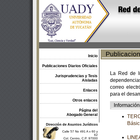
Publicacione
Inicio
Publicaciones Diarios Oficiales
La Red de In
Jurisprudencias y Tesis
dependencia
Aisladas
correo electr
Enlaces
para el desar
Otros enlaces
Información
Página del
Abogado General
TERCE
Básic
Dirección de Asuntos Jurídicos
Calle 57 No 491 A x 60 y
62
LINEA
Col. Centro, C.P. 97000