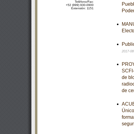
Teléfono/Fax:
Puebl
+52 (999) 930-0900
Extensión: 1151
Poder
MANUA
Elect
Publi
2017-08
PROY
SCFI-
de bl
radio
de ce
ACUE
Único,
forma
segur