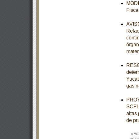
MODIF
Fisca
AVISO
Relac
conti
órgan
mater
RESOL
deter
Yucat
gas n
PROY
SCFI-
altas
de pr
« Ant