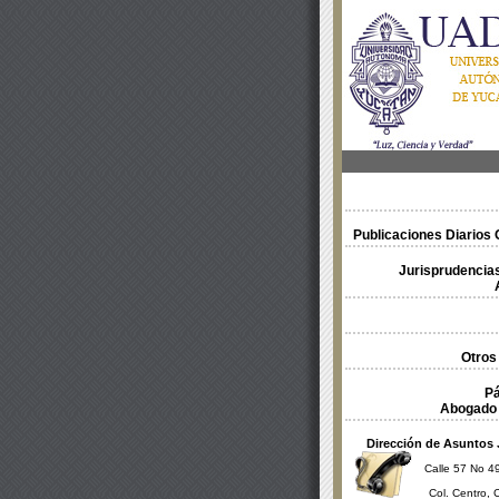
Publicaciones Diarios O
Jurisprudencias
Otros
Pá
Abogado 
Dirección de Asuntos 
Calle 57 No 49
Col. Centro, 