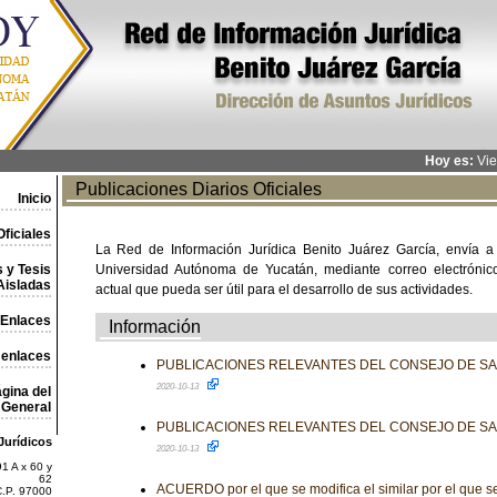
Hoy es:
Vie
Publicaciones Diarios Oficiales
Inicio
ficiales
La Red de Información Jurídica Benito Juárez García, envía a
 y Tesis
Universidad Autónoma de Yucatán, mediante correo electrónico,
Aisladas
actual que pueda ser útil para el desarrollo de sus actividades.
Enlaces
Información
 enlaces
PUBLICACIONES RELEVANTES DEL CONSEJO DE S
2020-10-13
gina del
General
PUBLICACIONES RELEVANTES DEL CONSEJO DE S
Jurídicos
2020-10-13
1 A x 60 y
62
ACUERDO por el que se modifica el similar por el que s
C.P. 97000