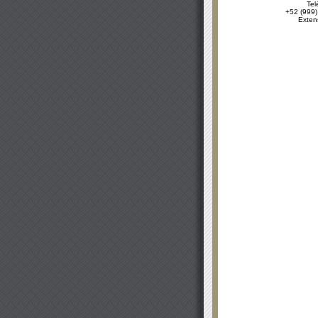
Tel
+52 (999)
Exten