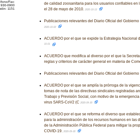
éfono/Fax:
de calidad zoosanitaria para los usuarios confiables en 
 930-0900
sión: 1151
el 28 de mayo de 2010.
2020-10-13
Publicaciones relevantes del Diario Oficial del Gobiern
2020-10-02
ACUERDO por el que se expide la Estrategia Nacional 
10-01
ACUERDO que modifica al diverso por el que la Secreta
reglas y criterios de carácter general en materia de Come
Publicaciones relevantes del Diario Oficial del Gobiern
ACUERDO por el que se amplía la prórroga de la vigenci
tomas de nota de las directivas sindicales registradas an
Trabajo y Previsión Social, con motivo de la emergencia
virus SARS-CoV2 (C
2020-09-30
ACUERDO por el que se reforma el diverso que establece 
para la administración de los recursos humanos en las 
de la Administración Pública Federal para mitigar la pro
COVID-19.
2020-09-30