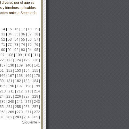
diverso por el que se
s y términos aplicables
iados ante la Secretaría
|
14
|
15
|
16
|
17
|
18
|
19
|
|
33
|
34
|
35
|
36
|
37
|
38
|
|
52
|
53
|
54
|
55
|
56
|
57
|
|
71
|
72
|
73
|
74
|
75
|
76
|
|
90
|
91
|
92
|
93
|
94
|
95
|
107
|
108
|
109
|
110
|
111
|
22
|
123
|
124
|
125
|
126
|
137
|
138
|
139
|
140
|
141
51
|
152
|
153
|
154
|
155
|
166
|
167
|
168
|
169
|
170
80
|
181
|
182
|
183
|
184
|
195
|
196
|
197
|
198
|
199
210
|
211
|
212
|
213
|
214
24
|
225
|
226
|
227
|
228
|
239
|
240
|
241
|
242
|
243
53
|
254
|
255
|
256
|
257
|
268
|
269
|
270
|
271
|
272
81
|
282
|
283
|
284
|
285
|
Siguiente »