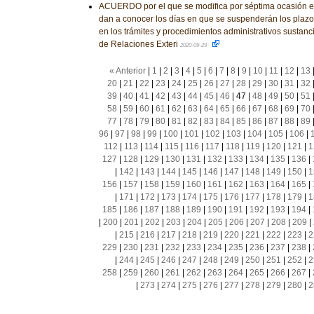
ACUERDO por el que se modifica por séptima ocasión el 
dan a conocer los días en que se suspenderán los plazo
en los trámites y procedimientos administrativos sustanc
de Relaciones Exteri
2020-09-29
« Anterior
|
1
|
2
|
3
|
4
|
5
|
6
|
7
|
8
|
9
|
10
|
11
|
12
|
13
20
|
21
|
22
|
23
|
24
|
25
|
26
|
27
|
28
|
29
|
30
|
31
|
32
39
|
40
|
41
|
42
|
43
|
44
|
45
|
46
|
47
|
48
|
49
|
50
|
51
58
|
59
|
60
|
61
|
62
|
63
|
64
|
65
|
66
|
67
|
68
|
69
|
70
77
|
78
|
79
|
80
|
81
|
82
|
83
|
84
|
85
|
86
|
87
|
88
|
89
96
|
97
|
98
|
99
|
100
|
101
|
102
|
103
|
104
|
105
|
106
|
112
|
113
|
114
|
115
|
116
|
117
|
118
|
119
|
120
|
121
|
1
127
|
128
|
129
|
130
|
131
|
132
|
133
|
134
|
135
|
136
|
|
142
|
143
|
144
|
145
|
146
|
147
|
148
|
149
|
150
|
1
156
|
157
|
158
|
159
|
160
|
161
|
162
|
163
|
164
|
165
|
|
171
|
172
|
173
|
174
|
175
|
176
|
177
|
178
|
179
|
1
185
|
186
|
187
|
188
|
189
|
190
|
191
|
192
|
193
|
194
|
|
200
|
201
|
202
|
203
|
204
|
205
|
206
|
207
|
208
|
209
|
|
215
|
216
|
217
|
218
|
219
|
220
|
221
|
222
|
223
|
2
229
|
230
|
231
|
232
|
233
|
234
|
235
|
236
|
237
|
238
|
|
244
|
245
|
246
|
247
|
248
|
249
|
250
|
251
|
252
|
2
258
|
259
|
260
|
261
|
262
|
263
|
264
|
265
|
266
|
267
|
|
273
|
274
|
275
|
276
|
277
|
278
|
279
|
280
|
2