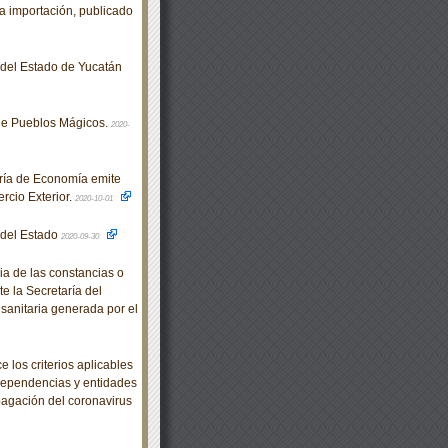
la importación, publicado
o del Estado de Yucatán
de Pueblos Mágicos.
2020-
ría de Economía emite
rcio Exterior.
2020-10-01
o del Estado
2020-09-30
a de las constancias o
te la Secretaría del
 sanitaria generada por el
los criterios aplicables
dependencias y entidades
pagación del coronavirus