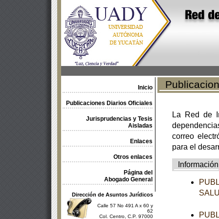
Publicacione
Inicio
Publicaciones Diarios Oficiales
La Red de In
Jurisprudencias y Tesis
dependencia
Aisladas
correo electr
Enlaces
para el desar
Otros enlaces
Información
Página del
Abogado General
PUBL
SAL
Dirección de Asuntos Jurídicos
Calle 57 No 491 A x 60 y
62
PUBL
Col. Centro, C.P. 97000