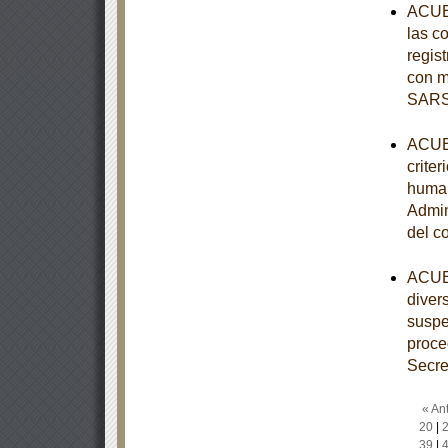
ACUER
las c
regist
con m
SARS
ACUER
criter
human
Admin
del c
ACUER
diver
suspe
proce
Secre
« Ant
20
|
39
|