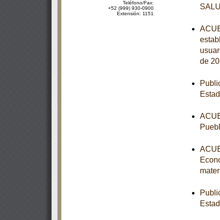
Teléfono/Fax:
SAL
+52 (999) 930-0900
Extensión: 1151
ACUER
estab
usuar
de 20
Publi
Estad
ACUER
Puebl
ACUER
Econo
mater
Publi
Esta