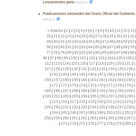
Lineamientos gene
2019-02-13
Publicaciones relevantes del Diario Oficial del Gobiern
2019-02-13
« Anterior
|
1
|
2
|
3
|
4
|
5
|
6
|
7
|
8
|
9
|
10
|
11
|
12
|
13
20
|
21
|
22
|
23
|
24
|
25
|
26
|
27
|
28
|
29
|
30
|
31
|
32
39
|
40
|
41
|
42
|
43
|
44
|
45
|
46
|
47
|
48
|
49
|
50
|
51
58
|
59
|
60
|
61
|
62
|
63
|
64
|
65
|
66
|
67
|
68
|
69
|
70
77
|
78
|
79
|
80
|
81
|
82
|
83
|
84
|
85
|
86
|
87
|
88
|
89
96
|
97
|
98
|
99
|
100
|
101
|
102
|
103
|
104
|
105
|
106
|
112
|
113
|
114
|
115
|
116
|
117
|
118
|
119
|
120
|
121
|
1
127
|
128
|
129
|
130
|
131
|
132
|
133
|
134
|
135
|
136
|
|
142
|
143
|
144
|
145
|
146
|
147
|
148
|
149
|
150
|
1
156
|
157
|
158
|
159
|
160
|
161
|
162
|
163
|
164
|
165
|
|
171
|
172
|
173
|
174
|
175
|
176
|
177
|
178
|
179
|
1
185
|
186
|
187
|
188
|
189
|
190
|
191
|
192
|
193
|
194
|
|
200
|
201
|
202
|
203
|
204
|
205
|
206
|
207
|
208
|
209
|
|
215
|
216
|
217
|
218
|
219
|
220
|
221
|
222
|
223
|
2
229
|
230
|
231
|
232
|
233
|
234
|
235
|
236
|
237
|
238
|
|
244
|
245
|
246
|
247
|
248
|
249
|
250
|
251
|
252
|
2
258
|
259
|
260
|
261
|
262
|
263
|
264
|
265
|
266
|
267
|
|
273
|
274
|
275
|
276
|
277
|
278
|
279
|
280
|
2