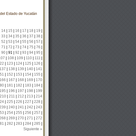
o del Estado de Yucatán
|
14
|
15
|
16
|
17
|
18
|
19
|
|
33
|
34
|
35
|
36
|
37
|
38
|
|
52
|
53
|
54
|
55
|
56
|
57
|
|
71
|
72
|
73
|
74
|
75
|
76
|
|
90
|
91
|
92
|
93
|
94
|
95
|
107
|
108
|
109
|
110
|
111
|
22
|
123
|
124
|
125
|
126
|
137
|
138
|
139
|
140
|
141
51
|
152
|
153
|
154
|
155
|
166
|
167
|
168
|
169
|
170
80
|
181
|
182
|
183
|
184
|
195
|
196
|
197
|
198
|
199
210
|
211
|
212
|
213
|
214
24
|
225
|
226
|
227
|
228
|
239
|
240
|
241
|
242
|
243
53
|
254
|
255
|
256
|
257
|
268
|
269
|
270
|
271
|
272
81
|
282
|
283
|
284
|
285
|
Siguiente »