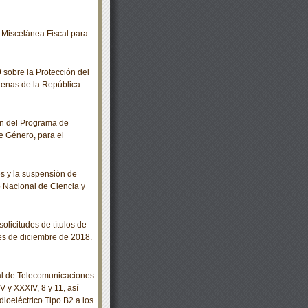
Miscelánea Fiscal para
sobre la Protección del
genas de la República
n del Programa de
e Género, para el
s y la suspensión de
o Nacional de Ciencia y
olicitudes de títulos de
es de diciembre de 2018.
al de Telecomunicaciones
V y XXXIV, 8 y 11, así
ioeléctrico Tipo B2 a los