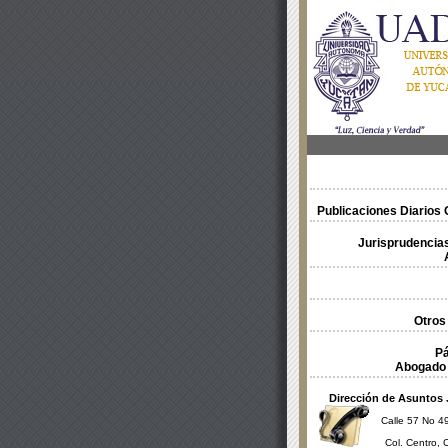
Publicaciones Diarios O
Jurisprudencias
Otros
Pá
Abogado 
Dirección de Asuntos 
Calle 57 No 49
Col. Centro, 