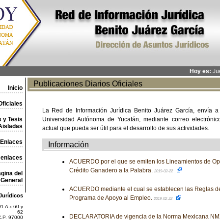
Hoy es:
Jue
Publicaciones Diarios Oficiales
Inicio
ficiales
La Red de Información Jurídica Benito Juárez García, envía a
 y Tesis
Universidad Autónoma de Yucatán, mediante correo electrónico,
Aisladas
actual que pueda ser útil para el desarrollo de sus actividades.
Enlaces
Información
 enlaces
ACUERDO por el que se emiten los Lineamientos de Op
Crédito Ganadero a la Palabra.
2019-02-22
gina del
General
ACUERDO mediante el cual se establecen las Reglas d
Jurídicos
Programa de Apoyo al Empleo.
2019-02-22
1 A x 60 y
62
DECLARATORIA de vigencia de la Norma Mexicana NM
C.P. 97000