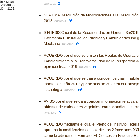
éfono/Fax:
2019-02-21
 930-0900
sión: 1151
SÉPTIMA Resolución de Modificaciones a la Resolución 
2018.
2019-02-21
SÍNTESIS Oficial de la Recomendación General 35/2019 
Patrimonio Cultural de los Pueblos y Comunidades Indí
Mexicana.
2019-02-20
ACUERDO por el que se emiten las Reglas de Operació
Fortalecimiento a la Transversalidad de la Perspectiva d
ejercicio fiscal 2019.
2019-02-19
ACUERDO por el que se dan a conocer los días inhábile
labores del año 2019 y principios de 2020 en el Consej
Tecnología.
2019-02-18
AVISO por el que se da a conocer información relativa a s
obtentor de variedades vegetales, correspondiente al m
2019-02-15
ACUERDO mediante el cual el Pleno del Instituto Feder
aprueba la modificación de los artículos 2 fracciones XXI
como la adición del Formato IFT-Concesión Espectro Rad