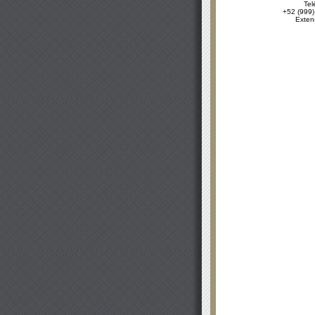
Tel
+52 (999)
Exten