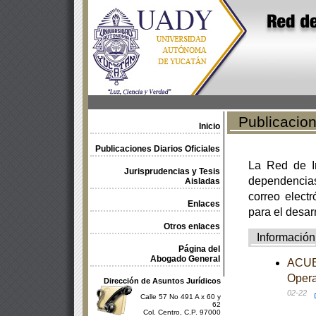
Publicacione
Inicio
Publicaciones Diarios Oficiales
La Red de In
Jurisprudencias y Tesis
dependencia
Aisladas
correo electr
Enlaces
para el desar
Otros enlaces
Información
Página del
Abogado General
ACUER
Opera
Dirección de Asuntos Jurídicos
02-22
Calle 57 No 491 A x 60 y
62
Col. Centro, C.P. 97000