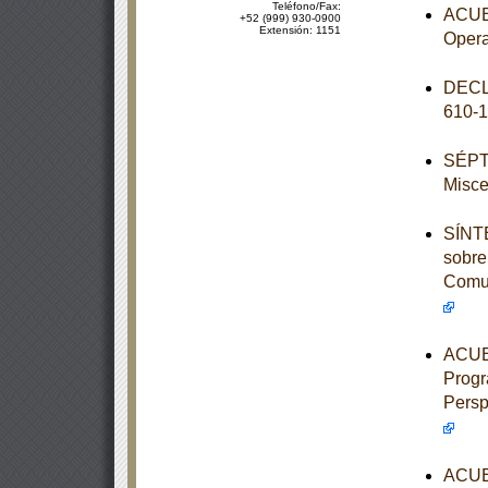
Teléfono/Fax:
ACUER
+52 (999) 930-0900
Extensión: 1151
Opera
DECL
610-
SÉPTI
Misce
SÍNTE
sobre
Comun
ACUER
Progr
Persp
ACUER