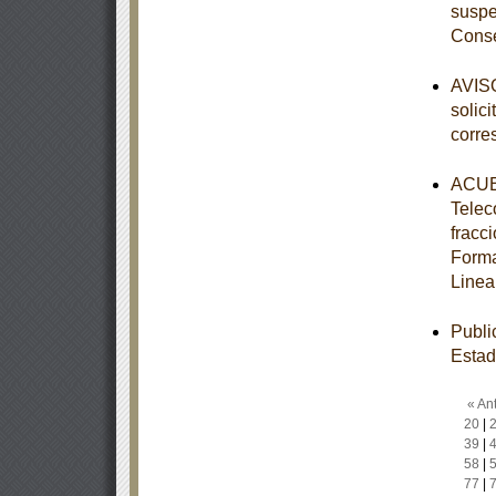
suspe
Conse
AVISO
solic
corre
ACUER
Telec
fracc
Forma
Linea
Publi
Estad
« Ant
20
|
39
|
58
|
77
|