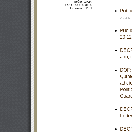
Teléfono/Fax:
+52 (999) 930-0900
Extensión: 1151
Publi
2023-01
Publi
20.1
DECRE
año, 
DOF: 
Quint
adici
Polít
Guard
DECRE
Feder
DECRE