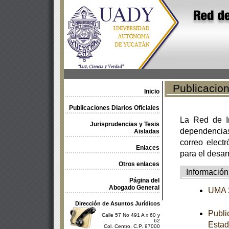
Publicacione
Inicio
Publicaciones Diarios Oficiales
La Red de In
Jurisprudencias y Tesis
dependencia
Aisladas
correo electr
Enlaces
para el desar
Otros enlaces
Información
Página del
Abogado General
UMA 
Dirección de Asuntos Jurídicos
Publi
Calle 57 No 491 A x 60 y
62
Estad
Col. Centro, C.P. 97000