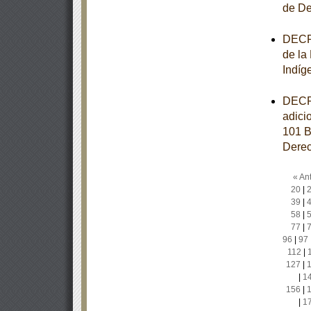
de De
DECRE
de la
Indíg
DECRE
adici
101 B
Derec
« Ant
20
|
39
|
58
|
77
|
96
|
97
112
|
127
|
|
1
156
|
|
1