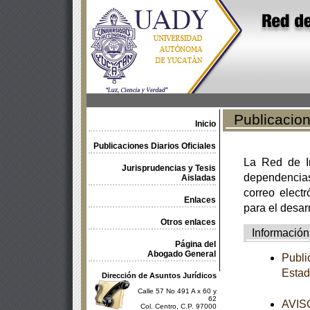
Publicacione
Inicio
Publicaciones Diarios Oficiales
La Red de In
Jurisprudencias y Tesis
dependencia
Aisladas
correo electr
Enlaces
para el desar
Otros enlaces
Información
Página del
Abogado General
Publi
Estad
Dirección de Asuntos Jurídicos
Calle 57 No 491 A x 60 y
62
AVISO
Col. Centro, C.P. 97000