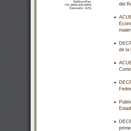
Teléfono/Fax:
del R
+52 (999) 930-0900
Extensión: 1151
ACUER
Econo
mater
DECRE
de la
ACUER
Comis
DECRE
Feder
Publi
Estad
DECRE
primer