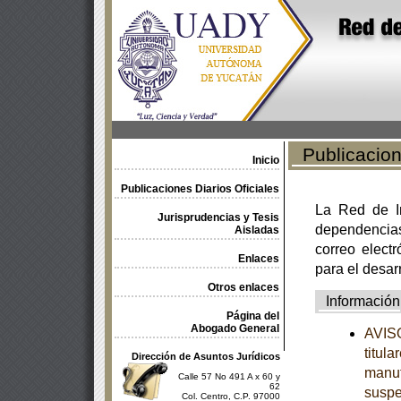
Publicacione
Inicio
Publicaciones Diarios Oficiales
La Red de In
Jurisprudencias y Tesis
dependencia
Aisladas
correo electr
Enlaces
para el desar
Otros enlaces
Información
Página del
Abogado General
AVISO
titul
Dirección de Asuntos Jurídicos
manuf
Calle 57 No 491 A x 60 y
62
suspe
Col. Centro, C.P. 97000