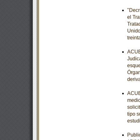
"Decr
el Tr
Trata
Unido
trein
ACUER
Judic
esque
Órgan
deriv
ACUER
medio
solic
tipo s
estud
Publi