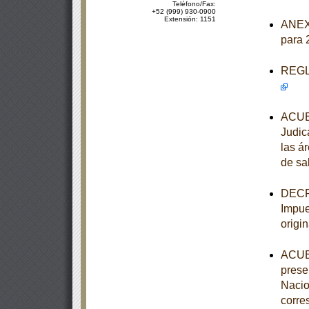
Teléfono/Fax:
+52 (999) 930-0900
Extensión: 1151
ANEXO
para 
REGLA
ACUER
Judic
las á
de sa
DECRE
Impue
origi
ACUER
prese
Nacio
corre