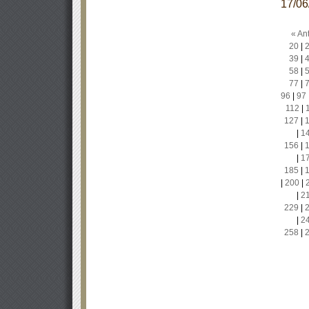
17/0
« Ant
20
|
39
|
58
|
77
|
96
|
97
112
|
127
|
|
1
156
|
|
1
185
|
|
200
|
|
2
229
|
|
2
258
|