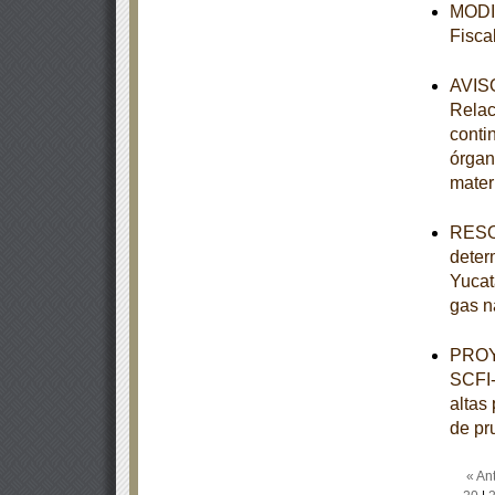
MODIF
Fisca
AVISO
Relac
conti
órgan
mater
RESOL
deter
Yucat
gas n
PROY
SCFI-
altas
de pr
« Ant