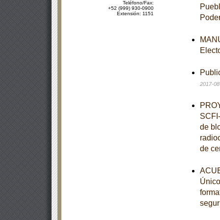
Teléfono/Fax:
Puebl
+52 (999) 930-0900
Extensión: 1151
Poder
MANUA
Elect
Publi
2017-08
PROY
SCFI-
de bl
radio
de ce
ACUE
Único,
forma
segur