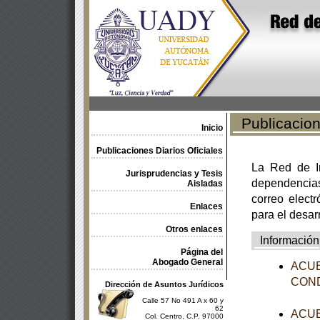
Publicacione
Inicio
Publicaciones Diarios Oficiales
La Red de In
Jurisprudencias y Tesis
dependencia
Aisladas
correo electr
Enlaces
para el desar
Otros enlaces
Información
Página del
Abogado General
ACUER
CONDU
Dirección de Asuntos Jurídicos
Calle 57 No 491 A x 60 y
62
ACUER
Col. Centro, C.P. 97000