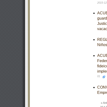
2015-12
ACUER
guardi
Justi
vacac
REGLA
Niños
ACUER
Feder
fidei
imple
01
CONVO
Empr
« Ant