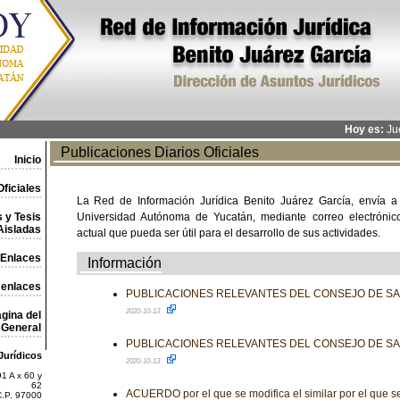
Hoy es:
Jue
Publicaciones Diarios Oficiales
Inicio
ficiales
La Red de Información Jurídica Benito Juárez García, envía a
 y Tesis
Universidad Autónoma de Yucatán, mediante correo electrónico,
Aisladas
actual que pueda ser útil para el desarrollo de sus actividades.
Enlaces
Información
 enlaces
PUBLICACIONES RELEVANTES DEL CONSEJO DE S
2020-10-13
gina del
General
PUBLICACIONES RELEVANTES DEL CONSEJO DE S
Jurídicos
2020-10-13
1 A x 60 y
62
ACUERDO por el que se modifica el similar por el que s
C.P. 97000