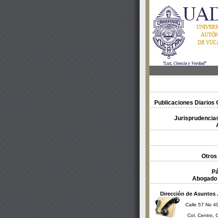
Publicaciones Diarios O
Jurisprudencias
Otros
Pá
Abogado 
Dirección de Asuntos 
Calle 57 No 49
Col. Centro, 