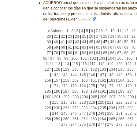
ACUERDO por el que se modifica por séptima ocasión el 
dan a conocer los días en que se suspenderán los plazo
en los trámites y procedimientos administrativos sustanc
de Relaciones Exteri
2020-09-29
« Anterior
|
1
|
2
|
3
|
4
|
5
|
6
|
7
|
8
|
9
|
10
|
11
|
12
|
13
20
|
21
|
22
|
23
|
24
|
25
|
26
|
27
|
28
|
29
|
30
|
31
|
32
39
|
40
|
41
|
42
|
43
|
44
|
45
|
46
|
47
|
48
|
49
|
50
|
51
58
|
59
|
60
|
61
|
62
|
63
|
64
|
65
|
66
|
67
|
68
|
69
|
70
77
|
78
|
79
|
80
|
81
|
82
|
83
|
84
|
85
|
86
|
87
|
88
|
89
96
|
97
|
98
|
99
|
100
|
101
|
102
|
103
|
104
|
105
|
106
|
112
|
113
|
114
|
115
|
116
|
117
|
118
|
119
|
120
|
121
|
1
127
|
128
|
129
|
130
|
131
|
132
|
133
|
134
|
135
|
136
|
|
142
|
143
|
144
|
145
|
146
|
147
|
148
|
149
|
150
|
1
156
|
157
|
158
|
159
|
160
|
161
|
162
|
163
|
164
|
165
|
|
171
|
172
|
173
|
174
|
175
|
176
|
177
|
178
|
179
|
1
185
|
186
|
187
|
188
|
189
|
190
|
191
|
192
|
193
|
194
|
|
200
|
201
|
202
|
203
|
204
|
205
|
206
|
207
|
208
|
209
|
|
215
|
216
|
217
|
218
|
219
|
220
|
221
|
222
|
223
|
2
229
|
230
|
231
|
232
|
233
|
234
|
235
|
236
|
237
|
238
|
|
244
|
245
|
246
|
247
|
248
|
249
|
250
|
251
|
252
|
2
258
|
259
|
260
|
261
|
262
|
263
|
264
|
265
|
266
|
267
|
|
273
|
274
|
275
|
276
|
277
|
278
|
279
|
280
|
2