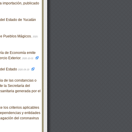
la importación, publicado
o del Estado de Yucatán
de Pueblos Mágicos.
2020-
ría de Economía emite
rcio Exterior.
2020-10-01
o del Estado
2020-09-30
a de las constancias o
te la Secretaría del
 sanitaria generada por el
los criterios aplicables
dependencias y entidades
pagación del coronavirus