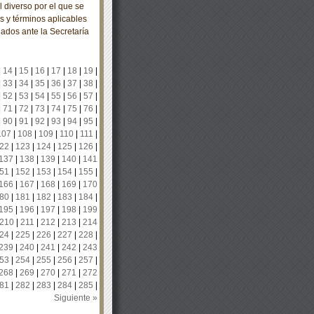
diverso por el que se
s y términos aplicables
iados ante la Secretaría
|
14
|
15
|
16
|
17
|
18
|
19
|
|
33
|
34
|
35
|
36
|
37
|
38
|
|
52
|
53
|
54
|
55
|
56
|
57
|
|
71
|
72
|
73
|
74
|
75
|
76
|
|
90
|
91
|
92
|
93
|
94
|
95
|
107
|
108
|
109
|
110
|
111
|
22
|
123
|
124
|
125
|
126
|
137
|
138
|
139
|
140
|
141
51
|
152
|
153
|
154
|
155
|
166
|
167
|
168
|
169
|
170
80
|
181
|
182
|
183
|
184
|
195
|
196
|
197
|
198
|
199
210
|
211
|
212
|
213
|
214
24
|
225
|
226
|
227
|
228
|
239
|
240
|
241
|
242
|
243
53
|
254
|
255
|
256
|
257
|
268
|
269
|
270
|
271
|
272
81
|
282
|
283
|
284
|
285
|
Siguiente »