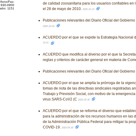
éfono/Fax:
de calidad zoosanitaria para los usuarios confiables en 
 930-0900
sión: 1151
el 28 de mayo de 2010.
2020-10-13
Publicaciones relevantes del Diario Oficial del Gobiern
2020-10-02
ACUERDO por el que se expide la Estrategia Nacional 
10-01
ACUERDO que modifica al diverso por el que la Secreta
reglas y criterios de carácter general en materia de Come
Publicaciones relevantes del Diario Oficial del Gobiern
ACUERDO por el que se amplía la prórroga de la vigenci
tomas de nota de las directivas sindicales registradas an
Trabajo y Previsión Social, con motivo de la emergencia
virus SARS-CoV2 (C
2020-09-30
ACUERDO por el que se reforma el diverso que establece 
para la administración de los recursos humanos en las 
de la Administración Pública Federal para mitigar la pro
COVID-19.
2020-09-30