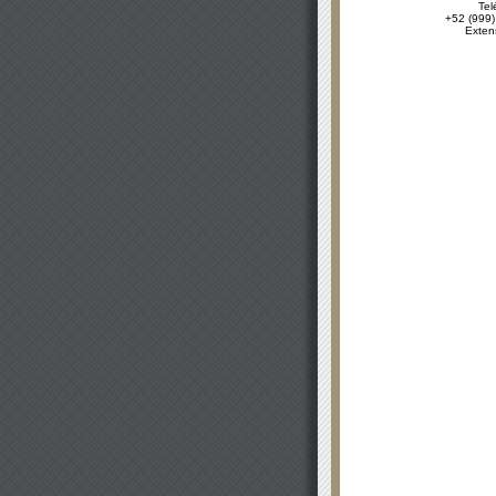
Tel
+52 (999)
Exten