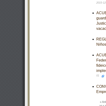
2015-12
ACUER
guardi
Justi
vacac
REGLA
Niños
ACUER
Feder
fidei
imple
01
CONVO
Empr
« Ant