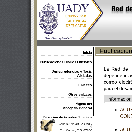
Publicacione
Inicio
Publicaciones Diarios Oficiales
La Red de In
Jurisprudencias y Tesis
dependencia
Aisladas
correo electr
Enlaces
para el desar
Otros enlaces
Información
Página del
Abogado General
ACUER
CONDU
Dirección de Asuntos Jurídicos
Calle 57 No 491 A x 60 y
62
ACUER
Col. Centro, C.P. 97000