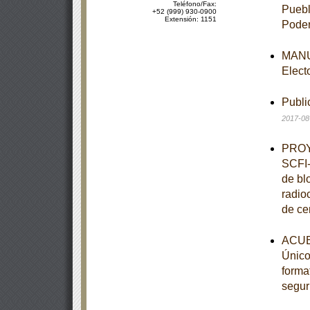
Teléfono/Fax:
Puebl
+52 (999) 930-0900
Extensión: 1151
Poder
MANUA
Elect
Publi
2017-08
PROY
SCFI-
de bl
radio
de ce
ACUE
Único,
forma
segur