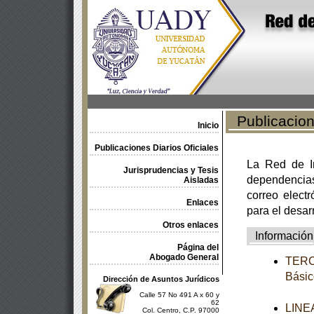
Publicacione
Inicio
Publicaciones Diarios Oficiales
La Red de In
Jurisprudencias y Tesis
dependencia
Aisladas
correo electr
Enlaces
para el desar
Otros enlaces
Información
Página del
Abogado General
TERCE
Básic
Dirección de Asuntos Jurídicos
Calle 57 No 491 A x 60 y
62
LINEA
Col. Centro, C.P. 97000