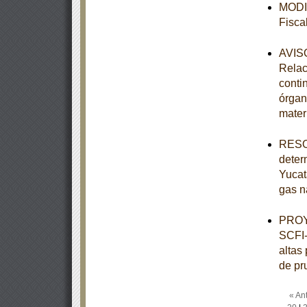
MODIF
Fisca
AVISO
Relac
conti
órgan
mater
RESOL
deter
Yucat
gas n
PROY
SCFI-
altas
de pr
« Ant