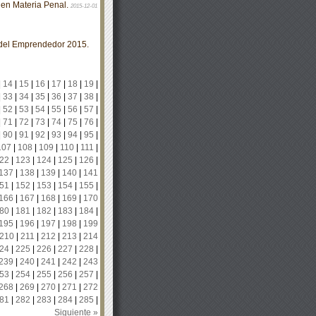
l en Materia Penal.
2015-12-01
del Emprendedor 2015.
|
14
|
15
|
16
|
17
|
18
|
19
|
|
33
|
34
|
35
|
36
|
37
|
38
|
|
52
|
53
|
54
|
55
|
56
|
57
|
|
71
|
72
|
73
|
74
|
75
|
76
|
|
90
|
91
|
92
|
93
|
94
|
95
|
107
|
108
|
109
|
110
|
111
|
22
|
123
|
124
|
125
|
126
|
137
|
138
|
139
|
140
|
141
51
|
152
|
153
|
154
|
155
|
166
|
167
|
168
|
169
|
170
80
|
181
|
182
|
183
|
184
|
195
|
196
|
197
|
198
|
199
210
|
211
|
212
|
213
|
214
24
|
225
|
226
|
227
|
228
|
239
|
240
|
241
|
242
|
243
53
|
254
|
255
|
256
|
257
|
268
|
269
|
270
|
271
|
272
81
|
282
|
283
|
284
|
285
|
Siguiente »