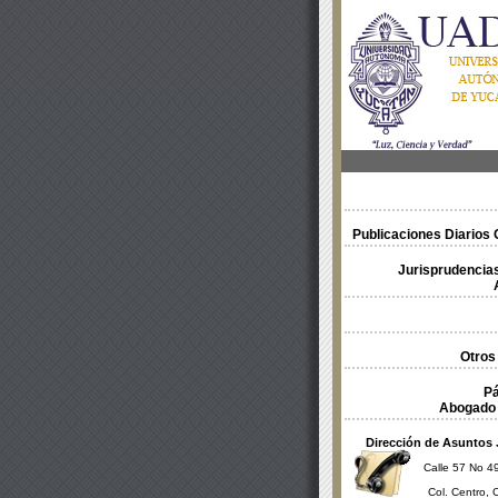
Publicaciones Diarios O
Jurisprudencias
Otros
Pá
Abogado 
Dirección de Asuntos 
Calle 57 No 49
Col. Centro, 