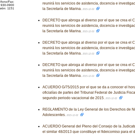
éfono/Fax:
reunirá los servicios de asistencia, docencia e investigac
 930-0900
sión: 1151
la Secretaría de Marina.
2015-12-03
DECRETO que abroga al diverso por el que se crea el 
reunirá los servicios de asistencia, docencia e investigac
la Secretaría de Marina.
2015-12-03
DECRETO que abroga al diverso por el que se crea el 
reunirá los servicios de asistencia, docencia e investigac
la Secretaría de Marina.
2015-12-03
DECRETO que abroga al diverso por el que se crea el 
reunirá los servicios de asistencia, docencia e investigac
la Secretaría de Marina.
2015-12-03
ACUERDO G/75/2015 por el que se da a conocer el horar
oficialías de partes del Tribunal Federal de Justicia Fisca
segundo periodo vacacional de 2015.
2015-12-02
REGLAMENTO de la Ley General de los Derechos de Ni
Adolescentes.
2015-12-02
ACUERDO General del Pleno del Consejo de la Judicatu
el similar 48/2013 que constituye el fideicomiso para el 