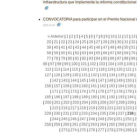
infraestructura que implementa la reforma constituciona
CONVOCATORIA para participar en el Premio Nacional 
2015-12-01
« Anterior
|
1
|
2
|
3
|
4
|
5
|
6
|
7
|
8
|
9
|
10
|
11
|
12
|
13
20
|
21
|
22
|
23
|
24
|
25
|
26
|
27
|
28
|
29
|
30
|
31
|
32
39
|
40
|
41
|
42
|
43
|
44
|
45
|
46
|
47
|
48
|
49
|
50
|
51
58
|
59
|
60
|
61
|
62
|
63
|
64
|
65
|
66
|
67
|
68
|
69
|
70
77
|
78
|
79
|
80
|
81
|
82
|
83
|
84
|
85
|
86
|
87
|
88
|
89
96
|
97
|
98
|
99
|
100
|
101
|
102
|
103
|
104
|
105
|
106
|
112
|
113
|
114
|
115
|
116
|
117
|
118
|
119
|
120
|
121
|
1
127
|
128
|
129
|
130
|
131
|
132
|
133
|
134
|
135
|
136
|
|
142
|
143
|
144
|
145
|
146
|
147
|
148
|
149
|
150
|
1
156
|
157
|
158
|
159
|
160
|
161
|
162
|
163
|
164
|
165
|
|
171
|
172
|
173
|
174
|
175
|
176
|
177
|
178
|
179
|
1
185
|
186
|
187
|
188
|
189
|
190
|
191
|
192
|
193
|
194
|
|
200
|
201
|
202
|
203
|
204
|
205
|
206
|
207
|
208
|
209
|
|
215
|
216
|
217
|
218
|
219
|
220
|
221
|
222
|
223
|
2
229
|
230
|
231
|
232
|
233
|
234
|
235
|
236
|
237
|
238
|
|
244
|
245
|
246
|
247
|
248
|
249
|
250
|
251
|
252
|
2
258
|
259
|
260
|
261
|
262
|
263
|
264
|
265
|
266
|
267
|
|
273
|
274
|
275
|
276
|
277
|
278
|
279
|
280
|
2