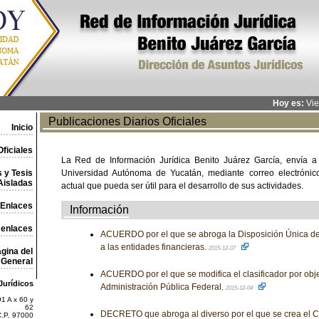
Hoy es:
Vie
Publicaciones Diarios Oficiales
Inicio
ficiales
La Red de Información Jurídica Benito Juárez García, envía a
 y Tesis
Universidad Autónoma de Yucatán, mediante correo electrónico,
Aisladas
actual que pueda ser útil para el desarrollo de sus actividades.
Enlaces
Información
 enlaces
ACUERDO por el que se abroga la Disposición Única d
a las entidades financieras.
2015-12-07
gina del
General
ACUERDO por el que se modifica el clasificador por obje
Jurídicos
Administración Pública Federal.
2015-12-04
1 A x 60 y
62
DECRETO que abroga al diverso por el que se crea el 
C.P. 97000