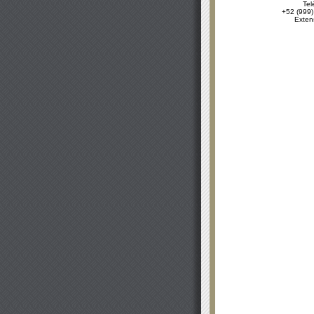
Tel
+52 (999)
Exten