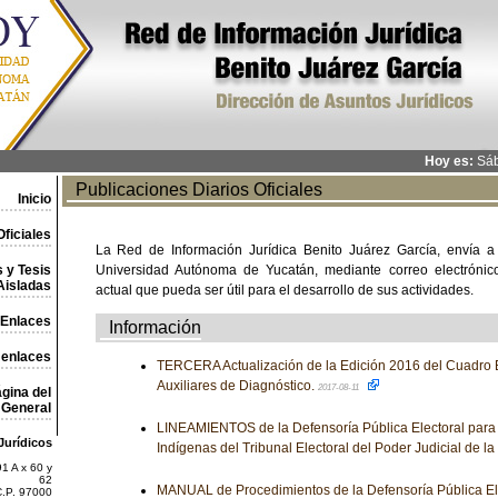
Hoy es:
Sáb
Publicaciones Diarios Oficiales
Inicio
ficiales
La Red de Información Jurídica Benito Juárez García, envía a
 y Tesis
Universidad Autónoma de Yucatán, mediante correo electrónico,
Aisladas
actual que pueda ser útil para el desarrollo de sus actividades.
Enlaces
Información
 enlaces
TERCERA Actualización de la Edición 2016 del Cuadro 
Auxiliares de Diagnóstico.
2017-08-11
gina del
General
LINEAMIENTOS de la Defensoría Pública Electoral par
Jurídicos
Indígenas del Tribunal Electoral del Poder Judicial de l
1 A x 60 y
62
MANUAL de Procedimientos de la Defensoría Pública Ele
C.P. 97000