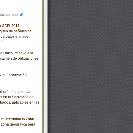
ción
2017-08-08
-SCFI-2017,
oqueo de señales de
n de datos e imagen
nico, relativo a la
dictamen de obligaciones
la Fiscalización
elación única de las
s en la Secretaría de
rados, aplicables en las
e determina la Zona
 zona geográfica para