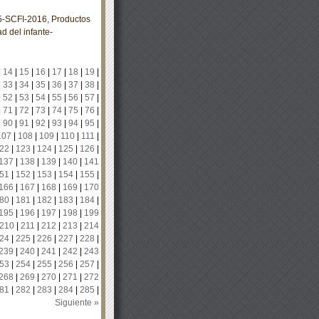
SCFI-2016, Productos
d del infante-
|
14
|
15
|
16
|
17
|
18
|
19
|
|
33
|
34
|
35
|
36
|
37
|
38
|
|
52
|
53
|
54
|
55
|
56
|
57
|
|
71
|
72
|
73
|
74
|
75
|
76
|
|
90
|
91
|
92
|
93
|
94
|
95
|
107
|
108
|
109
|
110
|
111
|
22
|
123
|
124
|
125
|
126
|
137
|
138
|
139
|
140
|
141
51
|
152
|
153
|
154
|
155
|
166
|
167
|
168
|
169
|
170
80
|
181
|
182
|
183
|
184
|
195
|
196
|
197
|
198
|
199
210
|
211
|
212
|
213
|
214
24
|
225
|
226
|
227
|
228
|
239
|
240
|
241
|
242
|
243
53
|
254
|
255
|
256
|
257
|
268
|
269
|
270
|
271
|
272
81
|
282
|
283
|
284
|
285
|
Siguiente »