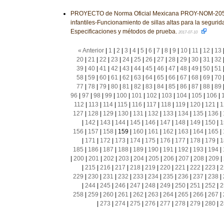
PROYECTO de Norma Oficial Mexicana PROY-NOM-205-
infantiles-Funcionamiento de sillas altas para la segurida
Especificaciones y métodos de prueba.
2017-07-10
« Anterior
|
1
|
2
|
3
|
4
|
5
|
6
|
7
|
8
|
9
|
10
|
11
|
12
|
13
20
|
21
|
22
|
23
|
24
|
25
|
26
|
27
|
28
|
29
|
30
|
31
|
32
39
|
40
|
41
|
42
|
43
|
44
|
45
|
46
|
47
|
48
|
49
|
50
|
51
58
|
59
|
60
|
61
|
62
|
63
|
64
|
65
|
66
|
67
|
68
|
69
|
70
77
|
78
|
79
|
80
|
81
|
82
|
83
|
84
|
85
|
86
|
87
|
88
|
89
96
|
97
|
98
|
99
|
100
|
101
|
102
|
103
|
104
|
105
|
106
|
112
|
113
|
114
|
115
|
116
|
117
|
118
|
119
|
120
|
121
|
1
127
|
128
|
129
|
130
|
131
|
132
|
133
|
134
|
135
|
136
|
|
142
|
143
|
144
|
145
|
146
|
147
|
148
|
149
|
150
|
1
156
|
157
|
158
|
159
|
160
|
161
|
162
|
163
|
164
|
165
|
|
171
|
172
|
173
|
174
|
175
|
176
|
177
|
178
|
179
|
1
185
|
186
|
187
|
188
|
189
|
190
|
191
|
192
|
193
|
194
|
|
200
|
201
|
202
|
203
|
204
|
205
|
206
|
207
|
208
|
209
|
|
215
|
216
|
217
|
218
|
219
|
220
|
221
|
222
|
223
|
2
229
|
230
|
231
|
232
|
233
|
234
|
235
|
236
|
237
|
238
|
|
244
|
245
|
246
|
247
|
248
|
249
|
250
|
251
|
252
|
2
258
|
259
|
260
|
261
|
262
|
263
|
264
|
265
|
266
|
267
|
|
273
|
274
|
275
|
276
|
277
|
278
|
279
|
280
|
2