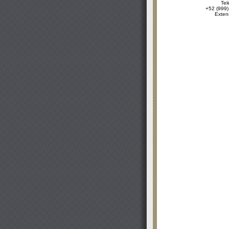
Tel
+52 (999)
Exten