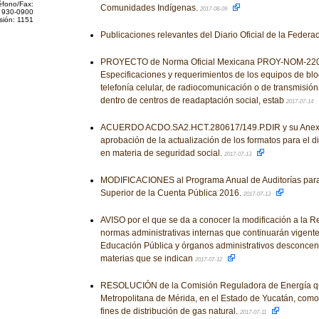
éfono/Fax:
Comunidades Indígenas.
2017-08-09
 930-0900
sión: 1151
Publicaciones relevantes del Diario Oficial de la Federa
PROYECTO de Norma Oficial Mexicana PROY-NOM-220
Especificaciones y requerimientos de los equipos de bl
telefonía celular, de radiocomunicación o de transmisió
dentro de centros de readaptación social, estab
2017-07-14
ACUERDO ACDO.SA2.HCT.280617/149.P.DIR y su Anexo Ú
aprobación de la actualización de los formatos para el 
en materia de seguridad social.
2017-07-13
MODIFICACIONES al Programa Anual de Auditorías para 
Superior de la Cuenta Pública 2016.
2017-07-13
AVISO por el que se da a conocer la modificación a la R
normas administrativas internas que continuarán vigente
Educación Pública y órganos administrativos desconcent
materias que se indican
2017-07-12
RESOLUCIÓN de la Comisión Reguladora de Energía qu
Metropolitana de Mérida, en el Estado de Yucatán, como
fines de distribución de gas natural.
2017-07-11