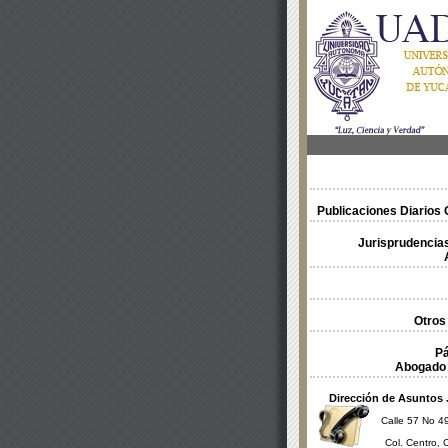
Publicaciones Diarios O
Jurisprudencias
Otros
Pá
Abogado 
Dirección de Asuntos 
Calle 57 No 49
Col. Centro, 