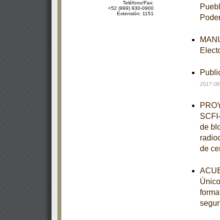
Teléfono/Fax:
Puebl
+52 (999) 930-0900
Extensión: 1151
Poder
MANUA
Elect
Publi
2017-08
PROY
SCFI-
de bl
radio
de ce
ACUE
Único,
forma
segur