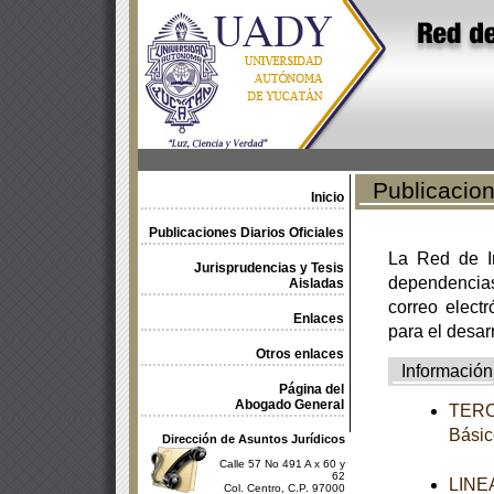
Publicacione
Inicio
Publicaciones Diarios Oficiales
La Red de In
Jurisprudencias y Tesis
dependencia
Aisladas
correo electr
Enlaces
para el desar
Otros enlaces
Información
Página del
Abogado General
TERCE
Básic
Dirección de Asuntos Jurídicos
Calle 57 No 491 A x 60 y
62
LINEA
Col. Centro, C.P. 97000