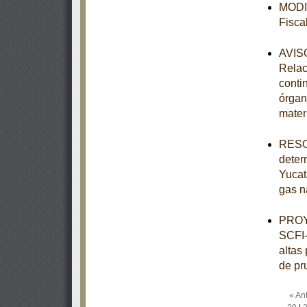
MODIF
Fisca
AVISO
Relac
conti
órgan
mater
RESOL
deter
Yucat
gas n
PROY
SCFI-
altas
de pr
« Ant