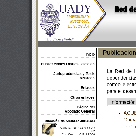
Publicacione
Inicio
Publicaciones Diarios Oficiales
La Red de In
Jurisprudencias y Tesis
dependencia
Aisladas
correo electr
Enlaces
para el desar
Otros enlaces
Información
Página del
Abogado General
ACUER
Opera
Dirección de Asuntos Jurídicos
02-22
Calle 57 No 491 A x 60 y
62
Col. Centro, C.P. 97000