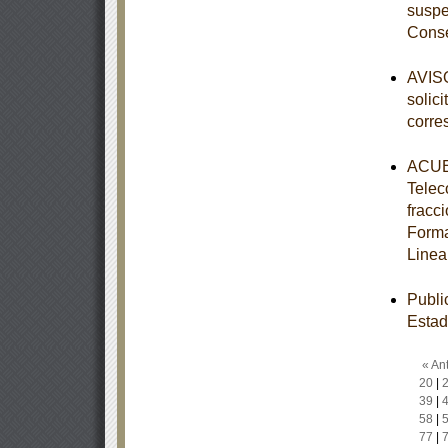
suspe
Conse
AVISO
solic
corre
ACUER
Telec
fracc
Forma
Linea
Publi
Estad
« Ant
20
|
39
|
58
|
77
|