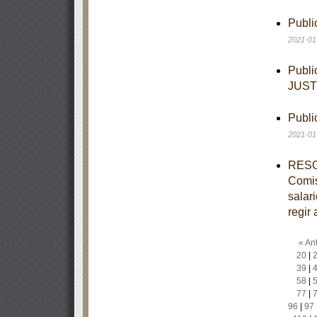
Publi
2021-01
Publi
JUST
Publi
2021-01
RESOL
Comis
salar
regir 
« Ant
20
|
39
|
58
|
77
|
96
|
97