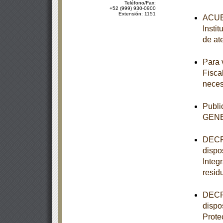
Teléfono/Fax:
+52 (999) 930-0900
Extensión: 1151
ACUER
Insti
de at
Para 
Fisca
neces
Publ
GEN
DECRE
dispo
Integ
resid
DECRE
dispo
Prote