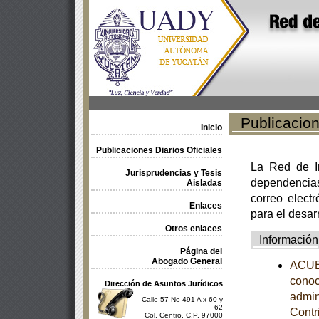
Publicacione
Inicio
Publicaciones Diarios Oficiales
La Red de In
Jurisprudencias y Tesis
dependencia
Aisladas
correo electr
Enlaces
para el desar
Otros enlaces
Información
Página del
Abogado General
ACUER
conoc
Dirección de Asuntos Jurídicos
admin
Calle 57 No 491 A x 60 y
62
Contr
Col. Centro, C.P. 97000