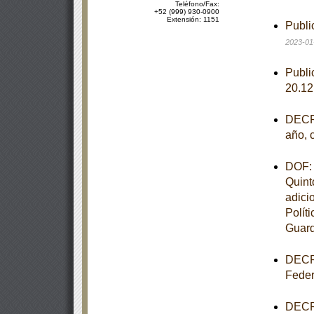
Teléfono/Fax:
+52 (999) 930-0900
Extensión: 1151
Publi
2023-01
Publi
20.1
DECRE
año, 
DOF: 
Quint
adici
Polít
Guard
DECRE
Feder
DECRE