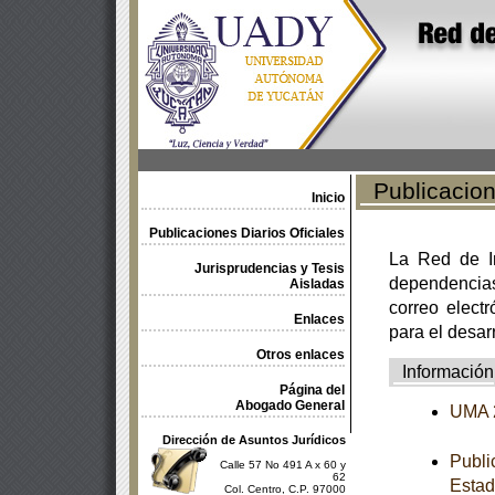
Publicacione
Inicio
Publicaciones Diarios Oficiales
La Red de In
Jurisprudencias y Tesis
dependencia
Aisladas
correo electr
Enlaces
para el desar
Otros enlaces
Información
Página del
Abogado General
UMA 
Dirección de Asuntos Jurídicos
Publi
Calle 57 No 491 A x 60 y
62
Estad
Col. Centro, C.P. 97000