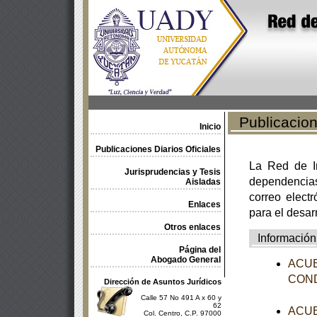
Publicacione
Inicio
Publicaciones Diarios Oficiales
La Red de In
Jurisprudencias y Tesis
dependencia
Aisladas
correo electr
Enlaces
para el desar
Otros enlaces
Información
Página del
Abogado General
ACUER
CONDU
Dirección de Asuntos Jurídicos
Calle 57 No 491 A x 60 y
62
ACUER
Col. Centro, C.P. 97000