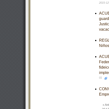
2015-12
ACUER
guardi
Justi
vacac
REGLA
Niños
ACUER
Feder
fidei
imple
01
CONVO
Empr
« Ant