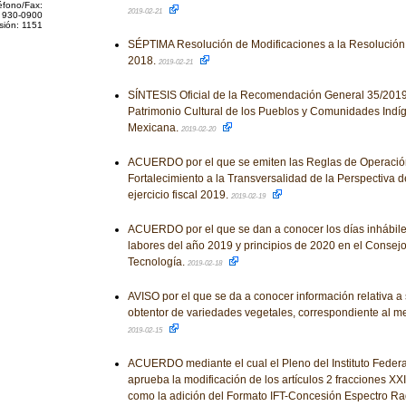
éfono/Fax:
2019-02-21
 930-0900
sión: 1151
SÉPTIMA Resolución de Modificaciones a la Resolución 
2018.
2019-02-21
SÍNTESIS Oficial de la Recomendación General 35/2019 
Patrimonio Cultural de los Pueblos y Comunidades Indí
Mexicana.
2019-02-20
ACUERDO por el que se emiten las Reglas de Operació
Fortalecimiento a la Transversalidad de la Perspectiva d
ejercicio fiscal 2019.
2019-02-19
ACUERDO por el que se dan a conocer los días inhábile
labores del año 2019 y principios de 2020 en el Consej
Tecnología.
2019-02-18
AVISO por el que se da a conocer información relativa a s
obtentor de variedades vegetales, correspondiente al m
2019-02-15
ACUERDO mediante el cual el Pleno del Instituto Feder
aprueba la modificación de los artículos 2 fracciones XXI
como la adición del Formato IFT-Concesión Espectro Rad