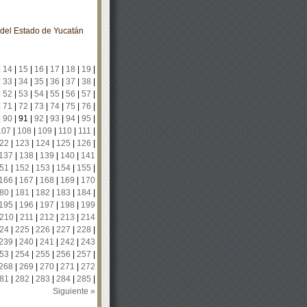
o del Estado de Yucatán
|
14
|
15
|
16
|
17
|
18
|
19
|
|
33
|
34
|
35
|
36
|
37
|
38
|
|
52
|
53
|
54
|
55
|
56
|
57
|
|
71
|
72
|
73
|
74
|
75
|
76
|
|
90
|
91
|
92
|
93
|
94
|
95
|
107
|
108
|
109
|
110
|
111
|
22
|
123
|
124
|
125
|
126
|
137
|
138
|
139
|
140
|
141
51
|
152
|
153
|
154
|
155
|
166
|
167
|
168
|
169
|
170
80
|
181
|
182
|
183
|
184
|
195
|
196
|
197
|
198
|
199
210
|
211
|
212
|
213
|
214
24
|
225
|
226
|
227
|
228
|
239
|
240
|
241
|
242
|
243
53
|
254
|
255
|
256
|
257
|
268
|
269
|
270
|
271
|
272
81
|
282
|
283
|
284
|
285
|
Siguiente »