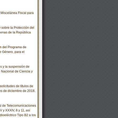
Miscelánea Fiscal para
sobre la Protección del
genas de la República
n del Programa de
e Género, para el
s y la suspensión de
o Nacional de Ciencia y
olicitudes de títulos de
es de diciembre de 2018.
al de Telecomunicaciones
V y XXXIV, 8 y 11, así
ioeléctrico Tipo B2 a los