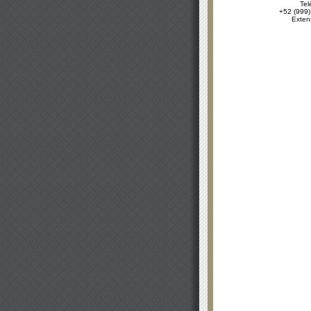
Tel
+52 (999)
Exten