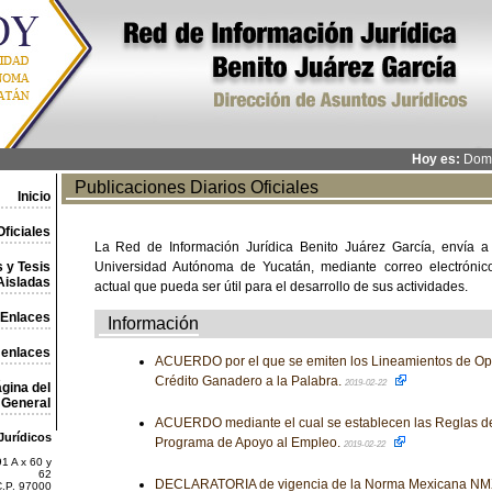
Hoy es:
Domi
Publicaciones Diarios Oficiales
Inicio
ficiales
La Red de Información Jurídica Benito Juárez García, envía a
 y Tesis
Universidad Autónoma de Yucatán, mediante correo electrónico,
Aisladas
actual que pueda ser útil para el desarrollo de sus actividades.
Enlaces
Información
 enlaces
ACUERDO por el que se emiten los Lineamientos de Op
Crédito Ganadero a la Palabra.
2019-02-22
gina del
General
ACUERDO mediante el cual se establecen las Reglas d
Jurídicos
Programa de Apoyo al Empleo.
2019-02-22
1 A x 60 y
62
DECLARATORIA de vigencia de la Norma Mexicana NM
C.P. 97000