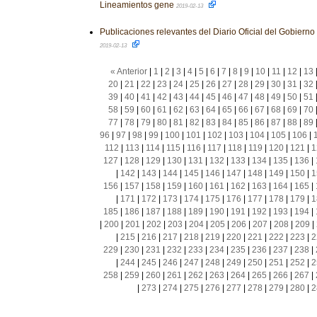
Lineamientos gene
2019-02-13
Publicaciones relevantes del Diario Oficial del Gobiern
2019-02-13
« Anterior
|
1
|
2
|
3
|
4
|
5
|
6
|
7
|
8
|
9
|
10
|
11
|
12
|
13
20
|
21
|
22
|
23
|
24
|
25
|
26
|
27
|
28
|
29
|
30
|
31
|
32
39
|
40
|
41
|
42
|
43
|
44
|
45
|
46
|
47
|
48
|
49
|
50
|
51
58
|
59
|
60
|
61
|
62
|
63
|
64
|
65
|
66
|
67
|
68
|
69
|
70
77
|
78
|
79
|
80
|
81
|
82
|
83
|
84
|
85
|
86
|
87
|
88
|
89
96
|
97
|
98
|
99
|
100
|
101
|
102
|
103
|
104
|
105
|
106
|
112
|
113
|
114
|
115
|
116
|
117
|
118
|
119
|
120
|
121
|
1
127
|
128
|
129
|
130
|
131
|
132
|
133
|
134
|
135
|
136
|
|
142
|
143
|
144
|
145
|
146
|
147
|
148
|
149
|
150
|
1
156
|
157
|
158
|
159
|
160
|
161
|
162
|
163
|
164
|
165
|
|
171
|
172
|
173
|
174
|
175
|
176
|
177
|
178
|
179
|
1
185
|
186
|
187
|
188
|
189
|
190
|
191
|
192
|
193
|
194
|
|
200
|
201
|
202
|
203
|
204
|
205
|
206
|
207
|
208
|
209
|
|
215
|
216
|
217
|
218
|
219
|
220
|
221
|
222
|
223
|
2
229
|
230
|
231
|
232
|
233
|
234
|
235
|
236
|
237
|
238
|
|
244
|
245
|
246
|
247
|
248
|
249
|
250
|
251
|
252
|
2
258
|
259
|
260
|
261
|
262
|
263
|
264
|
265
|
266
|
267
|
|
273
|
274
|
275
|
276
|
277
|
278
|
279
|
280
|
2