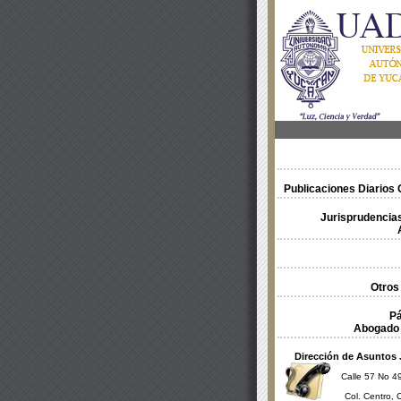
Publicaciones Diarios O
Jurisprudencias
Otros
Pá
Abogado 
Dirección de Asuntos 
Calle 57 No 49
Col. Centro, 