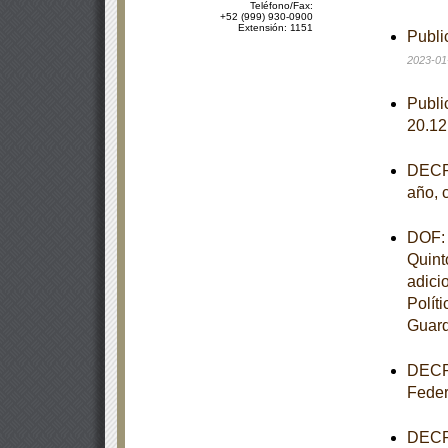
Teléfono/Fax:
+52 (999) 930-0900
Extensión: 1151
Publi
2023-01
Publi
20.1
DECRE
año, 
DOF: 
Quint
adici
Polít
Guard
DECRE
Feder
DECRE