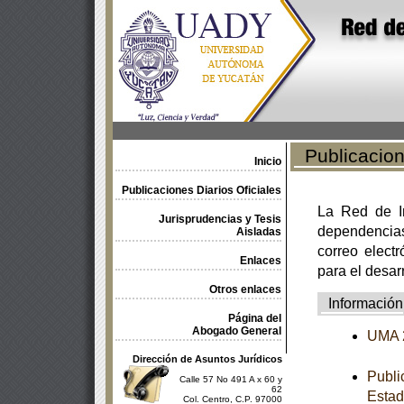
Publicacione
Inicio
Publicaciones Diarios Oficiales
La Red de In
Jurisprudencias y Tesis
dependencia
Aisladas
correo electr
Enlaces
para el desar
Otros enlaces
Información
Página del
Abogado General
UMA 
Dirección de Asuntos Jurídicos
Publi
Calle 57 No 491 A x 60 y
62
Estad
Col. Centro, C.P. 97000