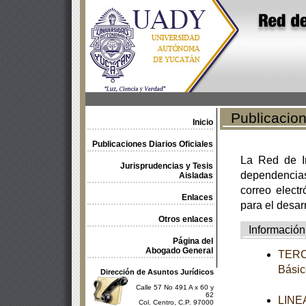
Publicacione
Inicio
Publicaciones Diarios Oficiales
La Red de In
Jurisprudencias y Tesis
dependencia
Aisladas
correo electr
Enlaces
para el desar
Otros enlaces
Información
Página del
Abogado General
TERCE
Básic
Dirección de Asuntos Jurídicos
Calle 57 No 491 A x 60 y
62
LINEA
Col. Centro, C.P. 97000