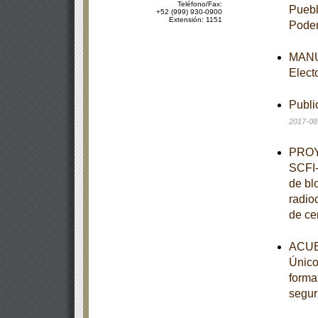
Teléfono/Fax:
Puebl
+52 (999) 930-0900
Extensión: 1151
Poder
MANUA
Elect
Publi
2017-08
PROY
SCFI-
de bl
radio
de ce
ACUE
Único,
forma
segur