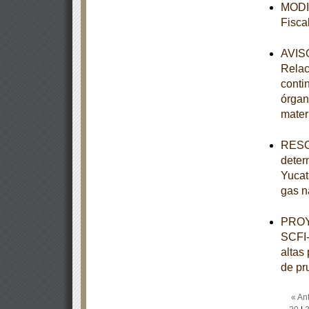
MODIF
Fisca
AVISO
Relac
conti
órgan
mater
RESOL
deter
Yucat
gas n
PROY
SCFI-
altas
de pr
« Ant