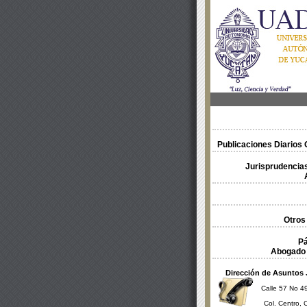
Publicaciones Diarios O
Jurisprudencias
Otros
Pá
Abogado 
Dirección de Asuntos 
Calle 57 No 49
Col. Centro, 