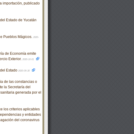
la importación, publicado
o del Estado de Yucatán
de Pueblos Mágicos.
2020-
ría de Economía emite
rcio Exterior.
2020-10-01
o del Estado
2020-09-30
a de las constancias o
te la Secretaría del
 sanitaria generada por el
los criterios aplicables
dependencias y entidades
pagación del coronavirus