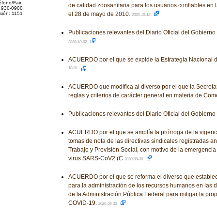
éfono/Fax:
de calidad zoosanitaria para los usuarios confiables en 
 930-0900
sión: 1151
el 28 de mayo de 2010.
2020-10-13
Publicaciones relevantes del Diario Oficial del Gobiern
2020-10-02
ACUERDO por el que se expide la Estrategia Nacional 
10-01
ACUERDO que modifica al diverso por el que la Secreta
reglas y criterios de carácter general en materia de Come
Publicaciones relevantes del Diario Oficial del Gobiern
ACUERDO por el que se amplía la prórroga de la vigenci
tomas de nota de las directivas sindicales registradas an
Trabajo y Previsión Social, con motivo de la emergencia
virus SARS-CoV2 (C
2020-09-30
ACUERDO por el que se reforma el diverso que establece 
para la administración de los recursos humanos en las 
de la Administración Pública Federal para mitigar la pro
COVID-19.
2020-09-30