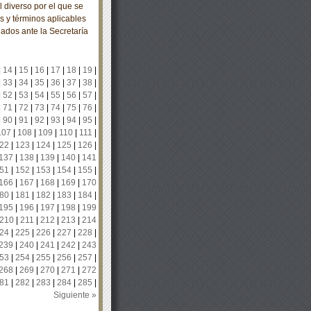
diverso por el que se
s y términos aplicables
iados ante la Secretaría
|
14
|
15
|
16
|
17
|
18
|
19
|
|
33
|
34
|
35
|
36
|
37
|
38
|
|
52
|
53
|
54
|
55
|
56
|
57
|
|
71
|
72
|
73
|
74
|
75
|
76
|
|
90
|
91
|
92
|
93
|
94
|
95
|
107
|
108
|
109
|
110
|
111
|
22
|
123
|
124
|
125
|
126
|
137
|
138
|
139
|
140
|
141
51
|
152
|
153
|
154
|
155
|
166
|
167
|
168
|
169
|
170
80
|
181
|
182
|
183
|
184
|
195
|
196
|
197
|
198
|
199
210
|
211
|
212
|
213
|
214
24
|
225
|
226
|
227
|
228
|
239
|
240
|
241
|
242
|
243
53
|
254
|
255
|
256
|
257
|
268
|
269
|
270
|
271
|
272
81
|
282
|
283
|
284
|
285
|
Siguiente »