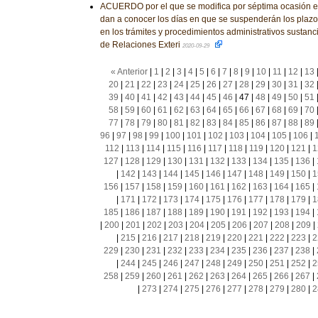
ACUERDO por el que se modifica por séptima ocasión el 
dan a conocer los días en que se suspenderán los plazo
en los trámites y procedimientos administrativos sustanc
de Relaciones Exteri
2020-09-29
« Anterior
|
1
|
2
|
3
|
4
|
5
|
6
|
7
|
8
|
9
|
10
|
11
|
12
|
13
20
|
21
|
22
|
23
|
24
|
25
|
26
|
27
|
28
|
29
|
30
|
31
|
32
39
|
40
|
41
|
42
|
43
|
44
|
45
|
46
|
47
|
48
|
49
|
50
|
51
58
|
59
|
60
|
61
|
62
|
63
|
64
|
65
|
66
|
67
|
68
|
69
|
70
77
|
78
|
79
|
80
|
81
|
82
|
83
|
84
|
85
|
86
|
87
|
88
|
89
96
|
97
|
98
|
99
|
100
|
101
|
102
|
103
|
104
|
105
|
106
|
112
|
113
|
114
|
115
|
116
|
117
|
118
|
119
|
120
|
121
|
1
127
|
128
|
129
|
130
|
131
|
132
|
133
|
134
|
135
|
136
|
|
142
|
143
|
144
|
145
|
146
|
147
|
148
|
149
|
150
|
1
156
|
157
|
158
|
159
|
160
|
161
|
162
|
163
|
164
|
165
|
|
171
|
172
|
173
|
174
|
175
|
176
|
177
|
178
|
179
|
1
185
|
186
|
187
|
188
|
189
|
190
|
191
|
192
|
193
|
194
|
|
200
|
201
|
202
|
203
|
204
|
205
|
206
|
207
|
208
|
209
|
|
215
|
216
|
217
|
218
|
219
|
220
|
221
|
222
|
223
|
2
229
|
230
|
231
|
232
|
233
|
234
|
235
|
236
|
237
|
238
|
|
244
|
245
|
246
|
247
|
248
|
249
|
250
|
251
|
252
|
2
258
|
259
|
260
|
261
|
262
|
263
|
264
|
265
|
266
|
267
|
|
273
|
274
|
275
|
276
|
277
|
278
|
279
|
280
|
2