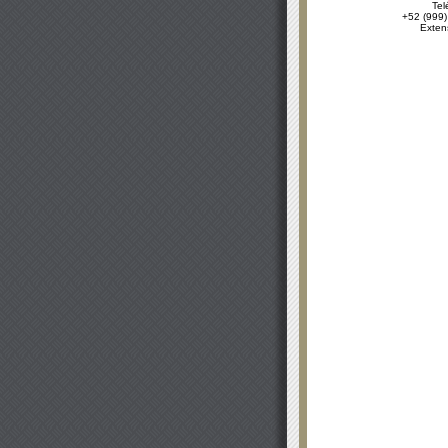
Tel
+52 (999)
Exten