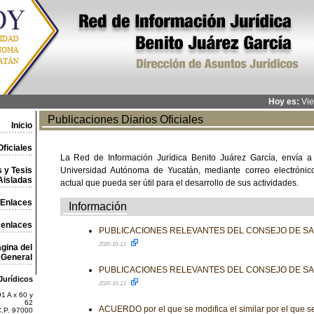
Hoy es:
Vie
Publicaciones Diarios Oficiales
Inicio
ficiales
La Red de Información Jurídica Benito Juárez García, envía a
 y Tesis
Universidad Autónoma de Yucatán, mediante correo electrónico,
Aisladas
actual que pueda ser útil para el desarrollo de sus actividades.
Enlaces
Información
 enlaces
PUBLICACIONES RELEVANTES DEL CONSEJO DE S
2020-10-13
gina del
General
PUBLICACIONES RELEVANTES DEL CONSEJO DE S
Jurídicos
2020-10-13
1 A x 60 y
62
ACUERDO por el que se modifica el similar por el que s
C.P. 97000