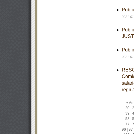
Publi
2021-01
Publi
JUST
Publi
2021-01
RESOL
Comis
salar
regir 
« Ant
20
|
39
|
58
|
77
|
96
|
97