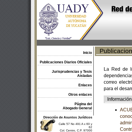
Publicacione
Inicio
Publicaciones Diarios Oficiales
La Red de In
Jurisprudencias y Tesis
dependencia
Aisladas
correo electr
Enlaces
para el desar
Otros enlaces
Información
Página del
Abogado General
ACUER
conoc
Dirección de Asuntos Jurídicos
admin
Calle 57 No 491 A x 60 y
62
Contr
Col. Centro, C.P. 97000