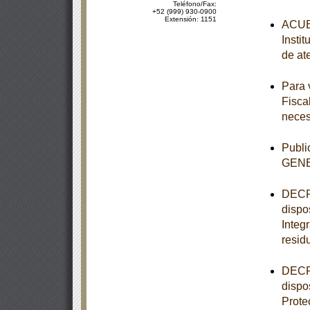
Teléfono/Fax:
+52 (999) 930-0900
Extensión: 1151
ACUER
Insti
de at
Para 
Fisca
neces
Publ
GEN
DECRE
dispo
Integ
resid
DECRE
dispo
Prote